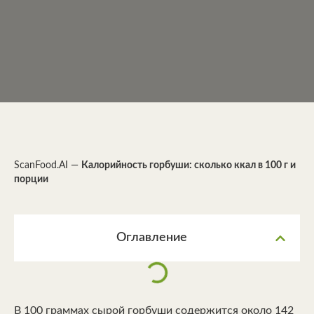
ScanFood.AI
—
Калорийность горбуши: сколько ккал в 100 г и
порции
Оглавление
В 100 граммах сырой горбуши содержится около 142