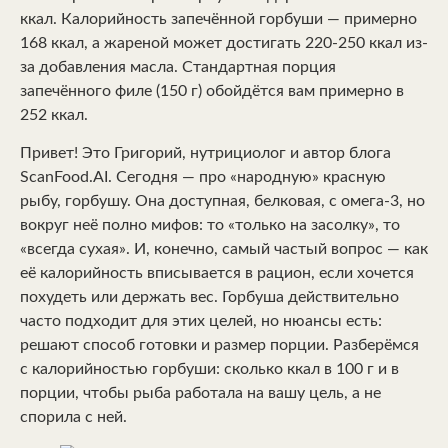
ккал. Калорийность запечённой горбуши — примерно
168 ккал, а жареной может достигать 220-250 ккал из-
за добавления масла. Стандартная порция
запечённого филе (150 г) обойдётся вам примерно в
252 ккал.
Привет! Это Григорий, нутрициолог и автор блога
ScanFood.AI. Сегодня — про «народную» красную
рыбу, горбушу. Она доступная, белковая, с омега-3, но
вокруг неё полно мифов: то «только на засолку», то
«всегда сухая». И, конечно, самый частый вопрос — как
её калорийность вписывается в рацион, если хочется
похудеть или держать вес. Горбуша действительно
часто подходит для этих целей, но нюансы есть:
решают способ готовки и размер порции. Разберёмся
с калорийностью горбуши: сколько ккал в 100 г и в
порции, чтобы рыба работала на вашу цель, а не
спорила с ней.