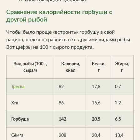
Сравнение калорийности горбуши с
другой рыбой
Чтобы было проще «встроить» горбушу в свой
рацион, полезно сравнить её с другими видами рыбы.
Вот цифры на 100 г сырого продукта.
Вид рыбы (100 г,
Калории,
Белки,
Жиры,
сырая)
ккал
г
г
Треска
82
17,8
0,7
Хек
86
16,6
2,2
Горбуша
142
20.5
6.5
Сёмга
208
20,4
13,4