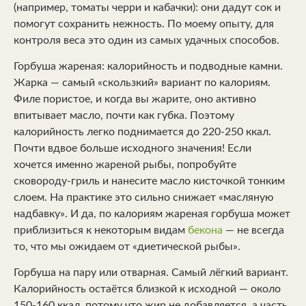
(например, томаты черри и кабачки): они дадут сок и
помогут сохранить нежность. По моему опыту, для
контроля веса это один из самых удачных способов.
Горбуша жареная: калорийность и подводные камни.
Жарка — самый «скользкий» вариант по калориям.
Филе пористое, и когда вы жарите, оно активно
впитывает масло, почти как губка. Поэтому
калорийность легко поднимается до 220-250 ккал.
Почти вдвое больше исходного значения! Если
хочется именно жареной рыбы, попробуйте
сковороду-гриль и нанесите масло кисточкой тонким
слоем. На практике это сильно снижает «масляную
надбавку». И да, по калориям жареная горбуша может
приблизиться к некоторым видам
бекона
— не всегда
то, что мы ожидаем от «диетической рыбы».
Горбуша на пару или отварная. Самый лёгкий вариант.
Калорийность остаётся близкой к исходной — около
150-160 ккал, потому что жир не добавляется, а часть