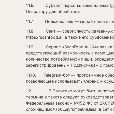
1.1.6. Субъект персональных данных (да
Оператору для обработки.
1.1.7. Пользователь — любой посетитель
1.1.8. Сайт — совокупность связанных м
https://scanfood.ai, а также его субдоменах
1.1.9. Сервис «ScanFood.AI | Анализ ка
представляющий возможность с помощью и
количество потребляемой пищи, определя
зарегистрированным Подписчикам с помо
1.1.10. Telegram-бот — программное обес
позволяющее использовать Сервис и осуще
1.2. В Политике могут быть использова
термина в тексте следует руководствова
Федеральным законом №152-ФЗ от 27.07.20
сложившимся (общеупотребимым) в сети 