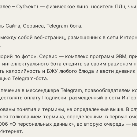
лее – Субъект) — физическое лицо, носитель ПДн, чь
 Сайта, Сервиса, Telegram-бота.
ежду собой веб-страниц, размещенных в сети Интерне
.
лорий по фото», Сервис — комплекс программ ЭВМ, п
нтеллектуального бота следить за своим рационом пи
ть калорийность и БЖУ любого блюда и вести дневник
щью Telegram-бота.
печение в мессенджере Telegram, правообладателем ко
ствлять оплату Подписки, размещенный в сети Интернет
ны понятия и термины, не определенные выше. В слу
ться толкованием термина, определенным: в первую оч
06 «О персональных данных», во вторую очередь — на С
Интернет.