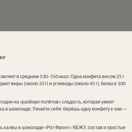
БЖУ
тавляет в среднем 530–550 ккал. Одна конфета весом 25 г
т жиры (около 33 г) и углеводы (около 45 г), белка в 100
егодня на «разборе полётов» сладость, которая умеет
ва в шоколаде. Узнаёте себя: берёшь одну конфету к чаю —
ь халвы в шоколаде «Рот Фронт»: КБЖУ, состав и простые