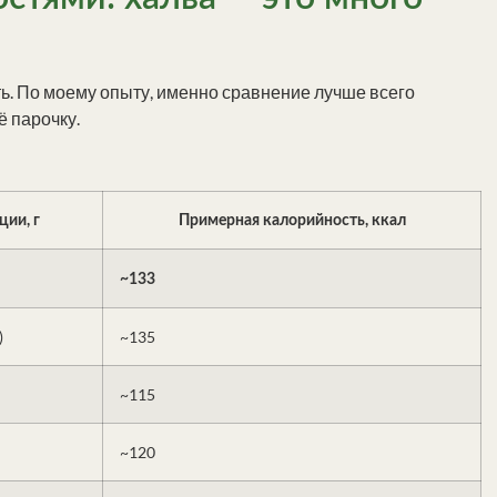
ить. По моему опыту, именно сравнение лучше всего
ё парочку.
ции, г
Примерная калорийность, ккал
~133
)
~135
~115
~120