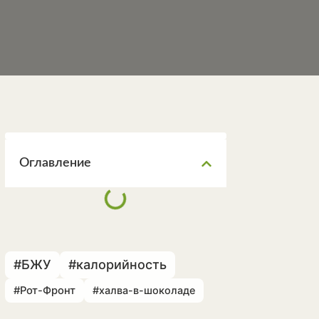
Оглавление
#БЖУ
#калорийность
#Рот-Фронт
#халва-в-шоколаде