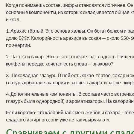
Когда понимаешь состав, цифры становятся логичнее. Он 
основные компоненты, из которых складывается общая к
и ккал.
1. Арахис тёртый. Это основа халвы. Он богат белком и 
долю БЖУ. Калорийность арахиса высокая — около 550-600
по энергии.
2. Патока и сахар. Это то, что отвечает за сладость. Пище
конфеты нередко хочется есть снова — знакомо?
3. Шоколадная глазурь. В ней есть какао-тёртое, сахар и
глазурь добавляет калории и за счёт сахара, и за счёт жи
4. Дополнительные компоненты. В составе часто встреча
глазурь была однородной) и ароматизаторы. На калорийно
Если коротко: это калорийная смесь жиров и сахара. Поле
сладкого и жирного, они уже не так «выручают».
Сравниваем с другими сладо