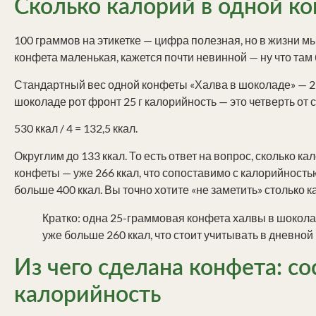
Сколько калорий в одной к
100 граммов на этикетке — цифра полезная, но в жизни мы
конфета маленькая, кажется почти невинной — ну что там 
Стандартный вес одной конфеты «Халва в шоколаде» — 25
шоколаде рот фронт 25 г калорийность — это четверть от 
530 ккал / 4 = 132,5 ккал.
Округлим до 133 ккал. То есть ответ на вопрос, сколько к
конфеты — уже 266 ккал, что сопоставимо с калорийност
больше 400 ккал. Вы точно хотите «не заметить» столько к
Кратко: одна 25-граммовая конфета халвы в шоколад
уже больше 260 ккал, что стоит учитывать в дневной
Из чего сделана конфета: со
калорийность