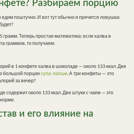
онфете? Разбираем порцию
 едим поштучно. И вот тут обычно и прячется ловушка:
будет?
 грамм. Теперь простая математика: если халва в
ста граммов, то получаем:
алорий в 1 конфете халва в шоколаде — около 133 ккал. Две
ью большой порции
супа-лапши
. А три конфеты — это
алорий за вечер?
е содержит около 133 ккал. Две штуки с чаем — это
 норме.
став и его влияние на