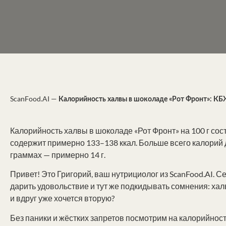
ScanFood.AI
—
Калорийность халвы в шоколаде «Рот Фронт»: К
Калорийность халвы в шоколаде «Рот Фронт» на 100 г сос
содержит примерно 133–138 ккал. Больше всего калорий даю
граммах — примерно 14 г.
Привет! Это Григорий, ваш нутрициолог из ScanFood.AI. С
дарить удовольствие и тут же подкидывать сомнения: хал
и вдруг уже хочется вторую?
Без паники и жёстких запретов посмотрим на калорийност