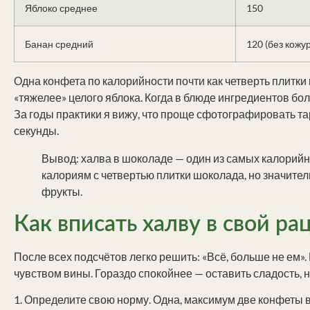
Яблоко среднее
150
Банан средний
120 (без кожу
Одна конфета по калорийности почти как четверть плитки 
«тяжелее» целого яблока. Когда в блюде ингредиентов бо
За годы практики я вижу, что проще сфотографировать та
секунды.
Вывод: халва в шоколаде — один из самых калорийн
калориям с четвертью плитки шоколада, но значите
фрукты.
Как вписать халву в свой ра
После всех подсчётов легко решить: «Всё, больше не ем»
чувством вины. Гораздо спокойнее — оставить сладость, н
1. Определите свою норму. Одна, максимум две конфеты в 