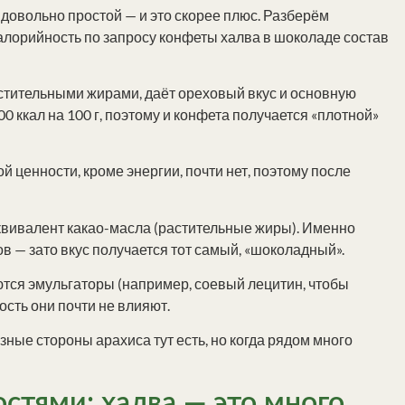
довольно простой — и это скорее плюс. Разберём
алорийность по запросу конфеты халва в шоколаде состав
растительными жирами, даёт ореховый вкус и основную
 ккал на 100 г, поэтому и конфета получается «плотной»
вой ценности, кроме энергии, почти нет, поэтому после
 эквивалент какао-масла (растительные жиры). Именно
ров — зато вкус получается тот самый, «шоколадный».
ются эмульгаторы (например, соевый лецитин, чтобы
сть они почти не влияют.
зные стороны арахиса тут есть, но когда рядом много
стями: халва — это много