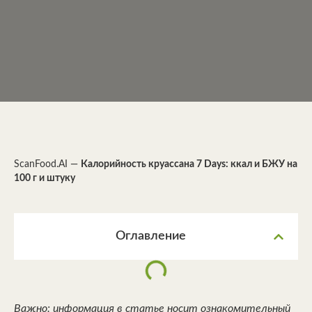
ScanFood.AI
—
Калорийность круассана 7 Days: ккал и БЖУ на
100 г и штуку
Оглавление
Важно: информация в статье носит ознакомительный