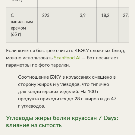
С
293
3,9
18,2
27,3
ванильным
кремом
(65 г)
Если хочется быстрее считать КБЖУ сложных блюд,
можно использовать
ScanFood.AI
— бот посчитает
параметры по фото тарелки.
Соотношение БЖУ в круассанах смещено в
сторону жиров и углеводов, что типично
для кондитерских изделий. На 100 г
продукта приходится до 28 г жиров и до 47
г углеводов.
Углеводы жиры белки круассан 7 Days:
влияние на сытость