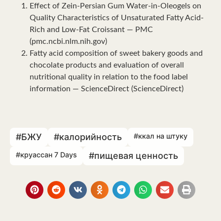
Effect of Zein‐Persian Gum Water‐in‐Oleogels on
Quality Characteristics of Unsaturated Fatty Acid‐
Rich and Low‐Fat Croissant — PMC
(pmc.ncbi.nlm.nih.gov)
Fatty acid composition of sweet bakery goods and
chocolate products and evaluation of overall
nutritional quality in relation to the food label
information — ScienceDirect (ScienceDirect)
#БЖУ
#калорийность
#ккал на штуку
#круассан 7 Days
#пищевая ценность