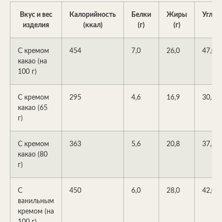
Вкус и вес
Калорийность
Белки
Жиры
Углев
изделия
(ккал)
(г)
(г)
(г)
С кремом
454
7,0
26,0
47,0
какао (на
100 г)
С кремом
295
4,6
16,9
30,6
какао (65
г)
С кремом
363
5,6
20,8
37,6
какао (80
г)
С
450
6,0
28,0
42,0
ванильным
кремом (на
100 г)