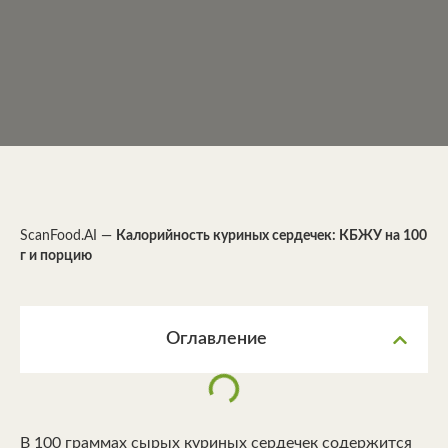
ScanFood.AI
—
Калорийность куриных сердечек: КБЖУ на 100
г и порцию
Оглавление
В 100 граммах сырых куриных сердечек содержится