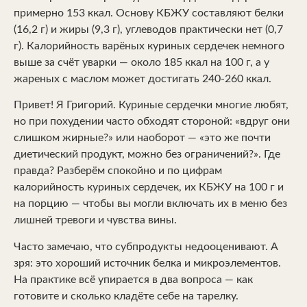
примерно 153 ккал. Основу КБЖУ составляют белки
(16,2 г) и жиры (9,3 г), углеводов практически нет (0,7
г). Калорийность варёных куриных сердечек немного
выше за счёт уварки — около 185 ккал на 100 г, а у
жареных с маслом может достигать 240-260 ккал.
Привет! Я Григорий. Куриные сердечки многие любят,
но при похудении часто обходят стороной: «вдруг они
слишком жирные?» или наоборот — «это же почти
диетический продукт, можно без ограничений?». Где
правда? Разберём спокойно и по цифрам
калорийность куриных сердечек, их КБЖУ на 100 г и
на порцию — чтобы вы могли включать их в меню без
лишней тревоги и чувства вины.
Часто замечаю, что субпродукты недооценивают. А
зря: это хороший источник белка и микроэлементов.
На практике всё упирается в два вопроса — как
готовите и сколько кладёте себе на тарелку.