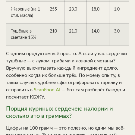
Жареные (на 1
255
23,0
18,0
1,0
ст.л. масла)
Тушёные в
210
21,0
14,0
3,0
сметане 15%
С одним продуктом всё просто. А если у вас сердечки
тушёные — с луком, грибами и ложкой сметаны?
Вручную высчитывать каждый ингредиент долго,
особенно когда их больше трёх. По моему опыту, в
таких случаях удобнее сфотографировать тарелку и
отправить в
ScanFood.AI
— бот сам разберёт блюдо и
посчитает КБЖУ.
Порция куриных сердечек: калории и
сколько это в граммах?
Цифры на 100 грамм — это полезно, но едим мы всё-