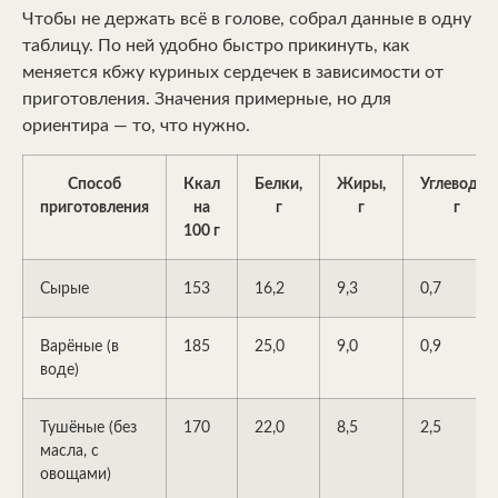
Чтобы не держать всё в голове, собрал данные в одну
таблицу. По ней удобно быстро прикинуть, как
меняется кбжу куриных сердечек в зависимости от
приготовления. Значения примерные, но для
ориентира — то, что нужно.
Способ
Ккал
Белки,
Жиры,
Углеводы,
приготовления
на
г
г
г
100 г
Сырые
153
16,2
9,3
0,7
Варёные (в
185
25,0
9,0
0,9
воде)
Тушёные (без
170
22,0
8,5
2,5
масла, с
овощами)