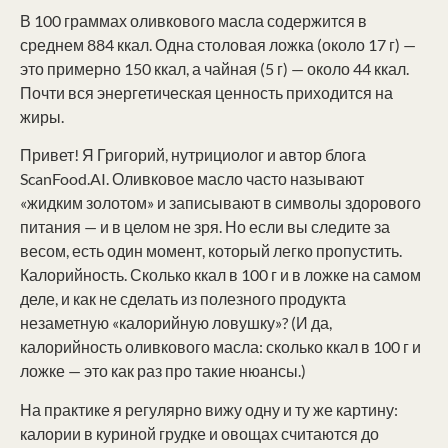
В 100 граммах оливкового масла содержится в
среднем 884 ккал. Одна столовая ложка (около 17 г) —
это примерно 150 ккал, а чайная (5 г) — около 44 ккал.
Почти вся энергетическая ценность приходится на
жиры.
Привет! Я Григорий, нутрициолог и автор блога
ScanFood.AI. Оливковое масло часто называют
«жидким золотом» и записывают в символы здорового
питания — и в целом не зря. Но если вы следите за
весом, есть один момент, который легко пропустить.
Калорийность. Сколько ккал в 100 г и в ложке на самом
деле, и как не сделать из полезного продукта
незаметную «калорийную ловушку»? (И да,
калорийность оливкового масла: сколько ккал в 100 г и
ложке — это как раз про такие нюансы.)
На практике я регулярно вижу одну и ту же картину:
калории в куриной грудке и овощах считаются до