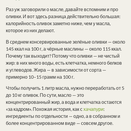
Раз уж заговорили о масле, давайте вспомним и про
оливки. И вот здесь разница действительно большая:
калорийность оливок заметно ниже, чем у масла,
которое из них делают.
В среднем консервированные зелёные оливки — около
145 ккал на 100 г, а чёрные маслины — около 115 ккал.
Почему так выходит? Потому что оливки — не чистый
жир: в них много воды, есть клетчатка, немного белков
и углеводов. Жира — в зависимости от сорта —
примерно 10–15 грамм на 100 г.
Чтобы получить 1 литр масла, нужно переработать от 5
до 10 кг оливок. По сути, масло — это
концентрированный жир, а вода и клетчатка остаются
«за кадром». Похожая история, как с
хачапури
:
ингредиенты по отдельности — одно, а в собранном и
более концентрированном виде — совсем другое.