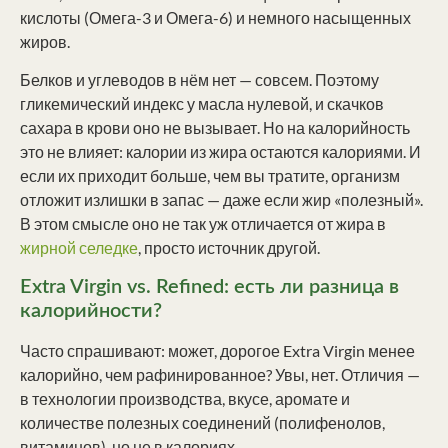
кислоты (Омега-3 и Омега-6) и немного насыщенных
жиров.
Белков и углеводов в нём нет — совсем. Поэтому
гликемический индекс у масла нулевой, и скачков
сахара в крови оно не вызывает. Но на калорийность
это не влияет: калории из жира остаются калориями. И
если их приходит больше, чем вы тратите, организм
отложит излишки в запас — даже если жир «полезный».
В этом смысле оно не так уж отличается от жира в
жирной селедке
, просто источник другой.
Extra Virgin vs. Refined: есть ли разница в
калорийности?
Часто спрашивают: может, дорогое Extra Virgin менее
калорийно, чем рафинированное? Увы, нет. Отличия —
в технологии производства, вкусе, аромате и
количестве полезных соединений (полифенолов,
витаминов), но не в калориях.