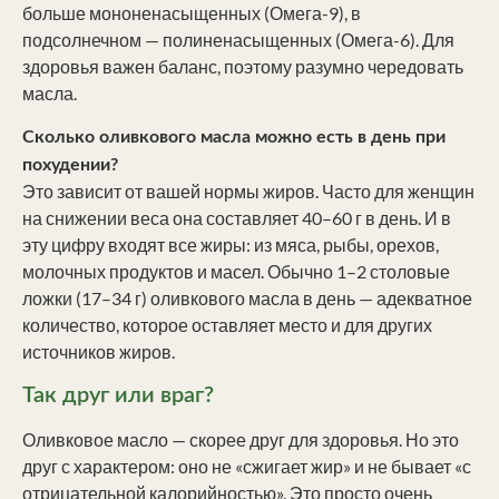
больше мононенасыщенных (Омега-9), в
подсолнечном — полиненасыщенных (Омега-6). Для
здоровья важен баланс, поэтому разумно чередовать
масла.
Сколько оливкового масла можно есть в день при
похудении?
Это зависит от вашей нормы жиров. Часто для женщин
на снижении веса она составляет 40–60 г в день. И в
эту цифру входят все жиры: из мяса, рыбы, орехов,
молочных продуктов и масел. Обычно 1–2 столовые
ложки (17–34 г) оливкового масла в день — адекватное
количество, которое оставляет место и для других
источников жиров.
Так друг или враг?
Оливковое масло — скорее друг для здоровья. Но это
друг с характером: оно не «сжигает жир» и не бывает «с
отрицательной калорийностью». Это просто очень