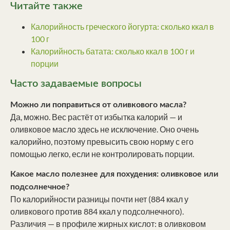
Читайте также
Калорийность греческого йогурта: сколько ккал в
100 г
Калорийность батата: сколько ккал в 100 г и
порции
Часто задаваемые вопросы
Можно ли поправиться от оливкового масла?
Да, можно. Вес растёт от избытка калорий — и
оливковое масло здесь не исключение. Оно очень
калорийно, поэтому превысить свою норму с его
помощью легко, если не контролировать порции.
Какое масло полезнее для похудения: оливковое или
подсолнечное?
По калорийности разницы почти нет (884 ккал у
оливкового против 884 ккал у подсолнечного).
Различия — в профиле жирных кислот: в оливковом