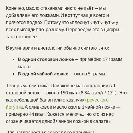
Конечно, масло стаканами никто не пьёт — мы
добавляем его ложками. И вот тут чаще всего и
прячется подвох. Потому что «плеснуть чуть-чуть» у
всех выглядит по-разному. Переведём это в цифры —
так спокойнее.
В кулинарии и диетологии обычно считают, что:
— примерно 17 грамм
В одной столовой ложке
масла.
— около 5 грамм.
В одной чайной ложке
Теперь математика. Оливковое масло калории в 1
столовой ложке — около 150 ккал (8,84 ккал/г * 17 г). Это
как небольшой банан или стаканчик
греческого
йогурта
. А оливковое масло ккал в 1 чайной ложке —
примерно 44 ккал. Кажется, мелочь… но кто из нас
ограничивается одной чайной ложкой в салате?
Для наглядности я собрал всё в таблицу.