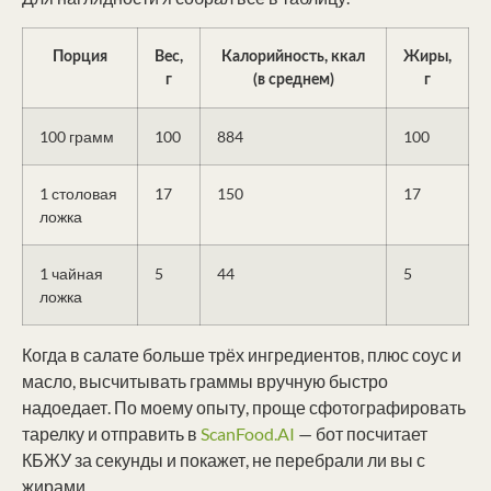
Порция
Вес,
Калорийность, ккал
Жиры,
г
(в среднем)
г
100 грамм
100
884
100
1 столовая
17
150
17
ложка
1 чайная
5
44
5
ложка
Когда в салате больше трёх ингредиентов, плюс соус и
масло, высчитывать граммы вручную быстро
надоедает. По моему опыту, проще сфотографировать
тарелку и отправить в
ScanFood.AI
— бот посчитает
КБЖУ за секунды и покажет, не перебрали ли вы с
жирами.