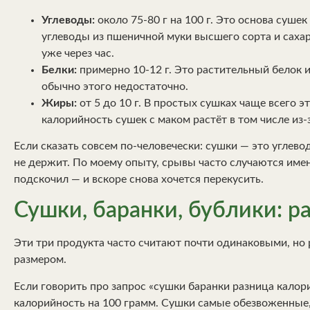
Углеводы:
около 75-80 г на 100 г. Это основа суше
углеводы из пшеничной муки высшего сорта и сахар
уже через час.
Белки:
примерно 10-12 г. Это растительный белок 
обычно этого недостаточно.
Жиры:
от 5 до 10 г. В простых сушках чаще всего э
калорийность сушек с маком растёт в том числе из-
Если сказать совсем по-человечески: сушки — это углев
не держит. По моему опыту, срывы часто случаются именн
подскочил — и вскоре снова хочется перекусить.
Сушки, баранки, бублики: р
Эти три продукта часто считают почти одинаковыми, но 
размером.
Если говорить про запрос «сушки баранки разница калори
калорийность на 100 грамм. Сушки самые обезвоженные,