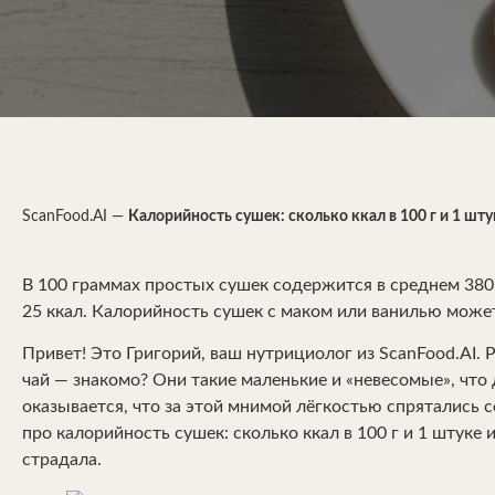
ScanFood.AI
—
Калорийность сушек: сколько ккал в 100 г и 1 шту
В 100 граммах простых сушек содержится в среднем 380-4
25 ккал. Калорийность сушек с маком или ванилью может
Привет! Это Григорий, ваш нутрициолог из ScanFood.AI. Р
чай — знакомо? Они такие маленькие и «невесомые», что 
оказывается, что за этой мнимой лёгкостью спрятались
про калорийность сушек: сколько ккал в 100 г и 1 штуке 
страдала.