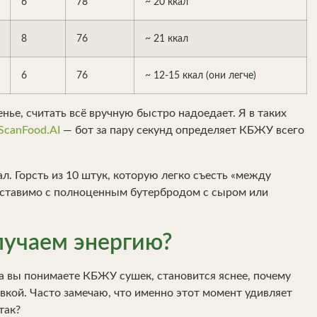
6
78
~ 20 ккал
8
76
~ 21 ккал
6
76
~ 12-15 ккал (они легче)
енье, считать всё вручную быстро надоедает. Я в таких
ScanFood.AI
— бот за пару секунд определяет КБЖУ всего
л. Горсть из 10 штук, которую легко съесть «между
поставимо с полноценным бутербродом с сыром или
лучаем энергию?
а вы понимаете КБЖУ сушек, становится яснее, почему
авкой. Часто замечаю, что именно этот момент удивляет
так?