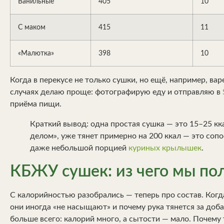
Ванильные
405
10
С маком
415
11
«Малютка»
398
10
Когда в перекусе не только сушки, но ещё, например, вар
случаях делаю проще: фотографирую еду и отправляю в
приёма пищи.
Краткий вывод: одна простая сушка — это 15–25 кка
делом», уже тянет примерно на 200 ккал — это со
даже небольшой порцией
куриных крылышек
.
КБЖУ сушек: из чего мы по
С калорийностью разобрались — теперь про состав. Когд
они иногда «не насыщают» и почему рука тянется за доб
больше всего: калорий много, а сытости — мало. Почему 