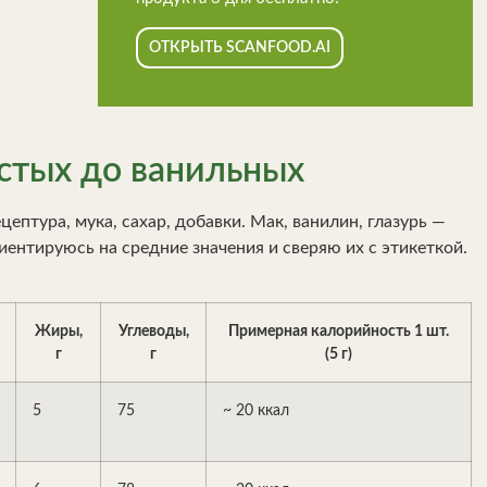
ОТКРЫТЬ SCANFOOD.AI
остых до ванильных
птура, мука, сахар, добавки. Мак, ванилин, глазурь —
риентируюсь на средние значения и сверяю их с этикеткой.
Жиры,
Углеводы,
Примерная калорийность 1 шт.
г
г
(5 г)
5
75
~ 20 ккал