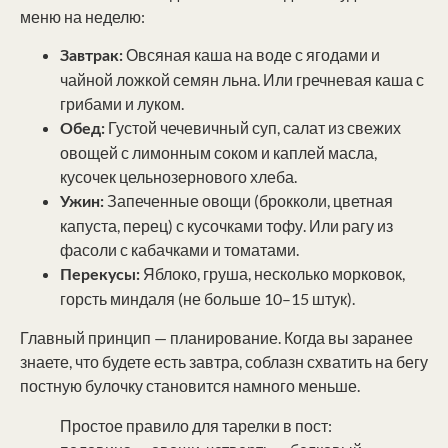
меню на неделю:
Овсяная каша на воде с ягодами и
Завтрак:
чайной ложкой семян льна. Или гречневая каша с
грибами и луком.
Густой чечевичный суп, салат из свежих
Обед:
овощей с лимонным соком и каплей масла,
кусочек цельнозернового хлеба.
Запеченные овощи (брокколи, цветная
Ужин:
капуста, перец) с кусочками тофу. Или рагу из
фасоли с кабачками и томатами.
Яблоко, груша, несколько морковок,
Перекусы:
горсть миндаля (не больше 10–15 штук).
Главный принцип — планирование. Когда вы заранее
знаете, что будете есть завтра, соблазн схватить на бегу
постную булочку становится намного меньше.
Простое правило для тарелки в пост: