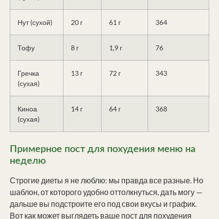
Нут (сухой)
20 г
61 г
364
Тофу
8 г
1,9 г
76
Гречка
13 г
72 г
343
(сухая)
Киноа
14 г
64 г
368
(сухая)
Примерное пост для похудения меню на
неделю
Строгие диеты я не люблю: мы правда все разные. Но
шаблон, от которого удобно оттолкнуться, дать могу —
дальше вы подстроите его под свои вкусы и график.
Вот как может выглядеть ваше пост для похудения