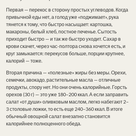
Первая — перекос в сторону простых углеводов. Когда
привычной еды нет, а голод уже «поджимает», рука
тянется к тому, что быстро насыщает: картошка,
макароны, белый хлеб, постное печенье. Сытость
приходит быстро — и так же быстро уходит. Сахар в
крови скачет, через час-полтора снова хочется есть, и
круг замыкается: перекусов больше, порции крупнее,
калорий — тоже.
Вторая причина — «полезные» жиры без меры. Орехи,
семечки, авокадо, растительные масла — отличные
продукты, спору нет. Но они очень калорийные. Горсть
орехов (30 г) — это уже 180–200 ккал. А если заправить
салат «от души» оливковым маслом, легко набегают 2–
3 столовые ложки, то есть еще 240–360 ккал. В итоге
обычный овощной салат внезапно становится
калорийнее полноценного обеда.