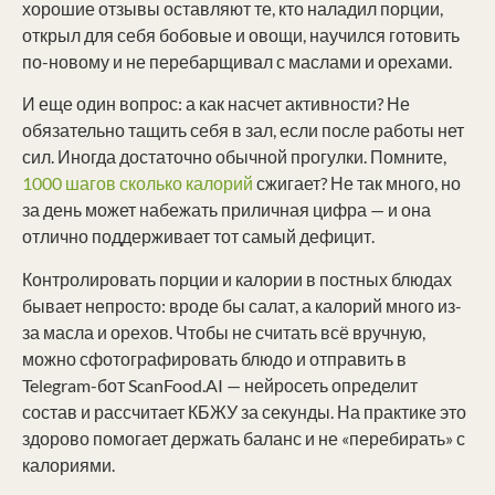
хорошие отзывы оставляют те, кто наладил порции,
открыл для себя бобовые и овощи, научился готовить
по-новому и не перебарщивал с маслами и орехами.
И еще один вопрос: а как насчет активности? Не
обязательно тащить себя в зал, если после работы нет
сил. Иногда достаточно обычной прогулки. Помните,
1000 шагов сколько калорий
сжигает? Не так много, но
за день может набежать приличная цифра — и она
отлично поддерживает тот самый дефицит.
Контролировать порции и калории в постных блюдах
бывает непросто: вроде бы салат, а калорий много из-
за масла и орехов. Чтобы не считать всё вручную,
можно сфотографировать блюдо и отправить в
Telegram-бот ScanFood.AI — нейросеть определит
состав и рассчитает КБЖУ за секунды. На практике это
здорово помогает держать баланс и не «перебирать» с
калориями.