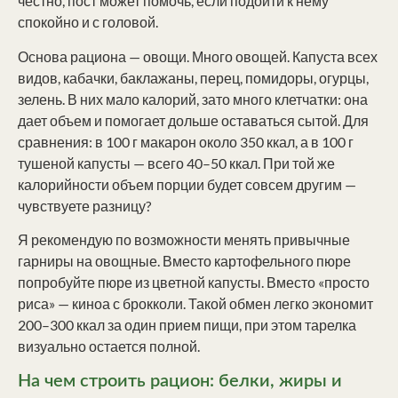
честно, пост может помочь, если подойти к нему
спокойно и с головой.
Основа рациона — овощи. Много овощей. Капуста всех
видов, кабачки, баклажаны, перец, помидоры, огурцы,
зелень. В них мало калорий, зато много клетчатки: она
дает объем и помогает дольше оставаться сытой. Для
сравнения: в 100 г макарон около 350 ккал, а в 100 г
тушеной капусты — всего 40–50 ккал. При той же
калорийности объем порции будет совсем другим —
чувствуете разницу?
Я рекомендую по возможности менять привычные
гарниры на овощные. Вместо картофельного пюре
попробуйте пюре из цветной капусты. Вместо «просто
риса» — киноа с брокколи. Такой обмен легко экономит
200–300 ккал за один прием пищи, при этом тарелка
визуально остается полной.
На чем строить рацион: белки, жиры и