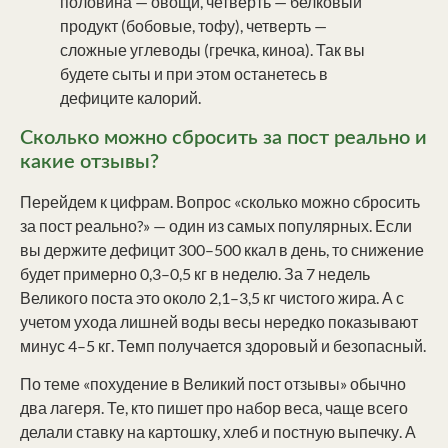
половина — овощи, четверть — белковый
продукт (бобовые, тофу), четверть —
сложные углеводы (гречка, киноа). Так вы
будете сыты и при этом останетесь в
дефиците калорий.
Сколько можно сбросить за пост реально и
какие отзывы?
Перейдем к цифрам. Вопрос «сколько можно сбросить
за пост реально?» — один из самых популярных. Если
вы держите дефицит 300–500 ккал в день, то снижение
будет примерно 0,3–0,5 кг в неделю. За 7 недель
Великого поста это около 2,1–3,5 кг чистого жира. А с
учетом ухода лишней воды весы нередко показывают
минус 4–5 кг. Темп получается здоровый и безопасный.
По теме «похудение в Великий пост отзывы» обычно
два лагеря. Те, кто пишет про набор веса, чаще всего
делали ставку на картошку, хлеб и постную выпечку. А