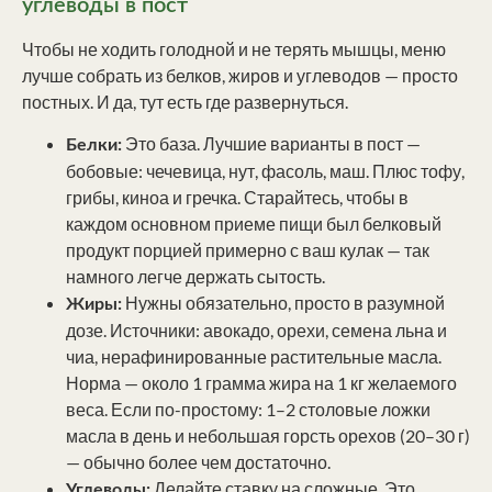
углеводы в пост
Чтобы не ходить голодной и не терять мышцы, меню
лучше собрать из белков, жиров и углеводов — просто
постных. И да, тут есть где развернуться.
Это база. Лучшие варианты в пост —
Белки:
бобовые: чечевица, нут, фасоль, маш. Плюс тофу,
грибы, киноа и гречка. Старайтесь, чтобы в
каждом основном приеме пищи был белковый
продукт порцией примерно с ваш кулак — так
намного легче держать сытость.
Нужны обязательно, просто в разумной
Жиры:
дозе. Источники: авокадо, орехи, семена льна и
чиа, нерафинированные растительные масла.
Норма — около 1 грамма жира на 1 кг желаемого
веса. Если по-простому: 1–2 столовые ложки
масла в день и небольшая горсть орехов (20–30 г)
— обычно более чем достаточно.
Делайте ставку на сложные. Это
Углеводы: