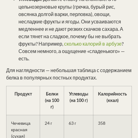
цельнозерновые крупы (гречка, бурый рис,
овсянка долгой варки, перловка), овощи,
несладкие фрукты и ягоды. Они усваиваются
медленнее и не дают резких скачков сахара. А
если тянет на сладкое, почему бы не выбрать
фрукты? Например,
сколько калорий в арбузе
?
Совсем немного, а ощущение «сладенького» —
есть.
Для наглядности — небольшая таблица с содержанием
белка в популярных постных продуктах.
Продукт
Белки
Углеводы
Калорийность
(на 100
(на 100 г)
(ккал)
г)
Чечевица
24 г
63 г
358
красная
(сухая)