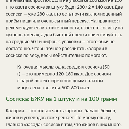
г, то ккал в сосиске за штуку будет 280 / 2 = 140 ккал. Две
сосиски — уже 280 ккал, то есть почти как полноценный
приём пищи или очень сытный перекус. На практике я
рекомендую: если хотите точности, взвесьте сосиску на
кухонных весах, а для быстрой оценки ориентируйтесь
на средние 50 г и цифры с упаковки — этого обычно
достаточно. Чтобы точнее рассчитать калории в
сосиске по весу, весы действительно помогают.
Ключевая мысль: одна средняя сосиска (50
г) — это примерно 120-160 ккал. Две сосиски
с парой ложек пюре и овощным салатом
могут легко «весить» 500-600 ккал.
Сосиска: БЖУ на 1 штуку и на 100 грамм
Калории — это только часть картины: баланс белков,
жиров и углеводов тоже решает. По моему опыту,
главная «засада» сосисок в том, что жиров в них много,