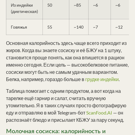
Из индейки
50
~85
~6
~6
(диетическая)
Говяжья
55
~140
~7
~12
Основная калорийность здесь чаще всего приходит из
жиров. Когда вы знаете сосиску и её БЖУ на 1 штуку,
становится проще понять, как она впишется в рацион
именно сегодня. Если цель — высокобелковое питание,
сосиски могут быть не самым удачным вариантом.
Белка, например, гораздо больше в
грудке индейки
.
Таблица помогает с одним продуктом, а вот когда на
тарелке ещё гарнир и салат, считать вручную
утомительно. Я в таких случаях просто фотографирую
еду и отправляю в мой Telegram-бот
ScanFood.AI
— он
распознаёт блюдо и присылает КБЖУ за пару секунд.
Молочная сосиска: калорийность и