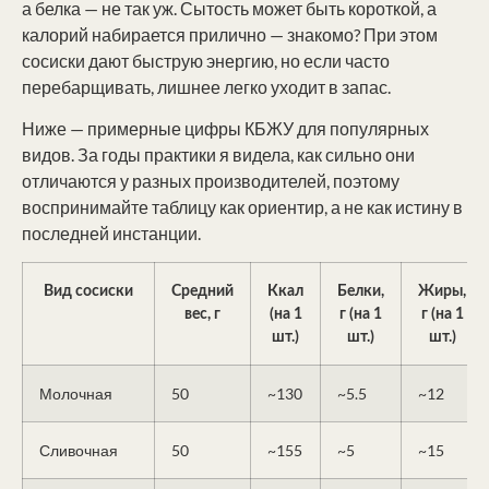
а белка — не так уж. Сытость может быть короткой, а
калорий набирается прилично — знакомо? При этом
сосиски дают быструю энергию, но если часто
перебарщивать, лишнее легко уходит в запас.
Ниже — примерные цифры КБЖУ для популярных
видов. За годы практики я видела, как сильно они
отличаются у разных производителей, поэтому
воспринимайте таблицу как ориентир, а не как истину в
последней инстанции.
Вид сосиски
Средний
Ккал
Белки,
Жиры,
вес, г
(на 1
г (на 1
г (на 1
шт.)
шт.)
шт.)
Молочная
50
~130
~5.5
~12
Сливочная
50
~155
~5
~15