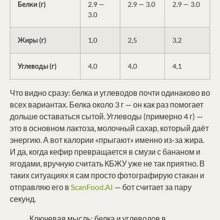
2.9 —
2.9 — 3.0
2.9 — 3.0
Белки (г)
3.0
1,0
2,5
3,2
Жиры (г)
4,0
4,0
4,1
Углеводы (г)
Что видно сразу: белка и углеводов почти одинаково во
всех вариантах. Белка около 3 г — он как раз помогает
дольше оставаться сытой. Углеводы (примерно 4 г) —
это в основном лактоза, молочный сахар, который даёт
энергию. А вот калории «прыгают» именно из-за жира.
И да, когда кефир превращается в смузи с бананом и
ягодами, вручную считать КБЖУ уже не так приятно. В
таких ситуациях я сам просто фотографирую стакан и
отправляю его в
ScanFood.AI
— бот считает за пару
секунд.
Ключевая мысль: белка и углеводов в