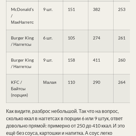
McDonald’s
9 шт.
151
382
253
/
МакНаггетс
Burger King
6 шт.
105
274
261
/ Наггетсы
Burger King
9 шт.
158
411
260
/ Наггетсы
KFC /
Малая
110
290
264
Байтсы
(порция)
Как видите, разброс небольшой. Так что на вопрос,
сколько ккал в наггетсах в порции 6 или 9 штук, ответ
довольно прямой: примерно от 250 до 410 ккал. И это
ещё без соуса, картошки и напитка. А соус легко