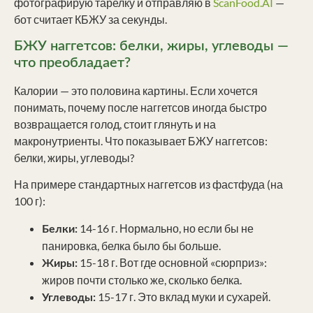
фотографирую тарелку и отправляю в
ScanFood.AI
—
бот считает КБЖУ за секунды.
БЖУ наггетсов: белки, жиры, углеводы —
что преобладает?
Калории — это половина картины. Если хочется
понимать, почему после наггетсов иногда быстро
возвращается голод, стоит глянуть и на
макронутриенты. Что показывает БЖУ наггетсов:
белки, жиры, углеводы?
На примере стандартных наггетсов из фастфуда (на
100 г):
14-16 г. Нормально, но если бы не
Белки:
панировка, белка было бы больше.
15-18 г. Вот где основной «сюрприз»:
Жиры:
жиров почти столько же, сколько белка.
15-17 г. Это вклад муки и сухарей.
Углеводы: