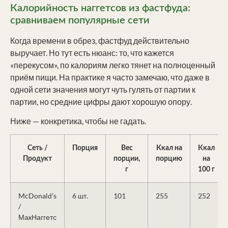
Калорийность наггетсов из фастфуда:
сравниваем популярные сети
Когда времени в обрез, фастфуд действительно
выручает. Но тут есть нюанс: то, что кажется
«перекусом», по калориям легко тянет на полноценный
приём пищи. На практике я часто замечаю, что даже в
одной сети значения могут чуть гулять от партии к
партии, но средние цифры дают хорошую опору.
Ниже — конкретика, чтобы не гадать.
Сеть /
Порция
Вес
Ккал на
Ккал
Продукт
порции,
порцию
на
г
100 г
McDonald’s
6 шт.
101
255
252
/
МакНаггетс