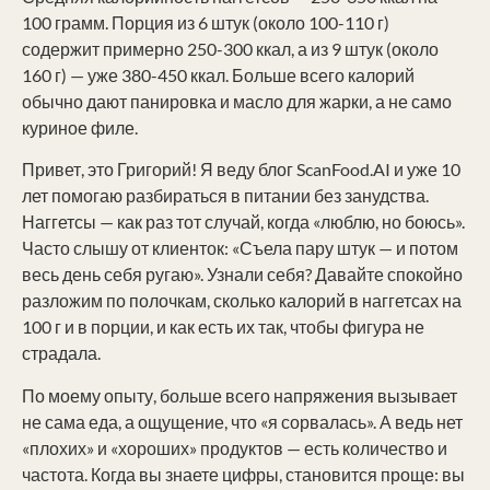
100 грамм. Порция из 6 штук (около 100-110 г)
содержит примерно 250-300 ккал, а из 9 штук (около
160 г) — уже 380-450 ккал. Больше всего калорий
обычно дают панировка и масло для жарки, а не само
куриное филе.
Привет, это Григорий! Я веду блог ScanFood.AI и уже 10
лет помогаю разбираться в питании без занудства.
Наггетсы — как раз тот случай, когда «люблю, но боюсь».
Часто слышу от клиенток: «Съела пару штук — и потом
весь день себя ругаю». Узнали себя? Давайте спокойно
разложим по полочкам, сколько калорий в наггетсах на
100 г и в порции, и как есть их так, чтобы фигура не
страдала.
По моему опыту, больше всего напряжения вызывает
не сама еда, а ощущение, что «я сорвалась». А ведь нет
«плохих» и «хороших» продуктов — есть количество и
частота. Когда вы знаете цифры, становится проще: вы