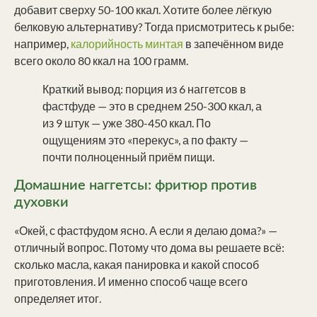
добавит сверху 50-100 ккал. Хотите более лёгкую
белковую альтернативу? Тогда присмотритесь к рыбе:
например,
калорийность минтая
в запечённом виде
всего около 80 ккал на 100 грамм.
Краткий вывод: порция из 6 наггетсов в
фастфуде — это в среднем 250-300 ккал, а
из 9 штук — уже 380-450 ккал. По
ощущениям это «перекус», а по факту —
почти полноценный приём пищи.
Домашние наггетсы: фритюр против
духовки
«Окей, с фастфудом ясно. А если я делаю дома?» —
отличный вопрос. Потому что дома вы решаете всё:
сколько масла, какая панировка и какой способ
приготовления. И именно способ чаще всего
определяет итог.