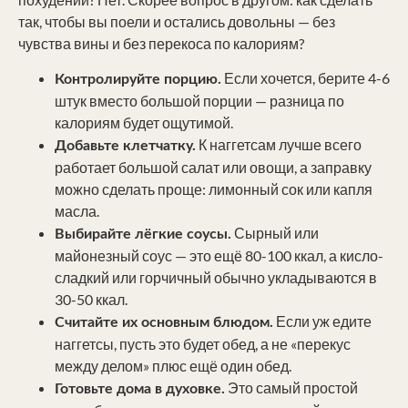
так, чтобы вы поели и остались довольны — без
чувства вины и без перекоса по калориям?
Если хочется, берите 4-6
Контролируйте порцию.
штук вместо большой порции — разница по
калориям будет ощутимой.
К наггетсам лучше всего
Добавьте клетчатку.
работает большой салат или овощи, а заправку
можно сделать проще: лимонный сок или капля
масла.
Сырный или
Выбирайте лёгкие соусы.
майонезный соус — это ещё 80-100 ккал, а кисло-
сладкий или горчичный обычно укладываются в
30-50 ккал.
Если уж едите
Считайте их основным блюдом.
наггетсы, пусть это будет обед, а не «перекус
между делом» плюс ещё один обед.
Это самый простой
Готовьте дома в духовке.