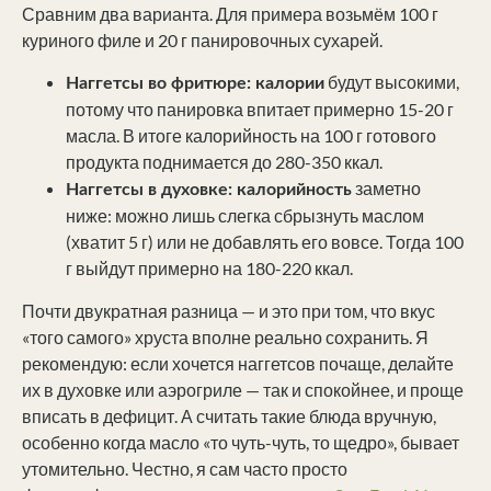
Сравним два варианта. Для примера возьмём 100 г
куриного филе и 20 г панировочных сухарей.
будут высокими,
Наггетсы во фритюре: калории
потому что панировка впитает примерно 15-20 г
масла. В итоге калорийность на 100 г готового
продукта поднимается до 280-350 ккал.
заметно
Наггетсы в духовке: калорийность
ниже: можно лишь слегка сбрызнуть маслом
(хватит 5 г) или не добавлять его вовсе. Тогда 100
г выйдут примерно на 180-220 ккал.
Почти двукратная разница — и это при том, что вкус
«того самого» хруста вполне реально сохранить. Я
рекомендую: если хочется наггетсов почаще, делайте
их в духовке или аэрогриле — так и спокойнее, и проще
вписать в дефицит. А считать такие блюда вручную,
особенно когда масло «то чуть-чуть, то щедро», бывает
утомительно. Честно, я сам часто просто