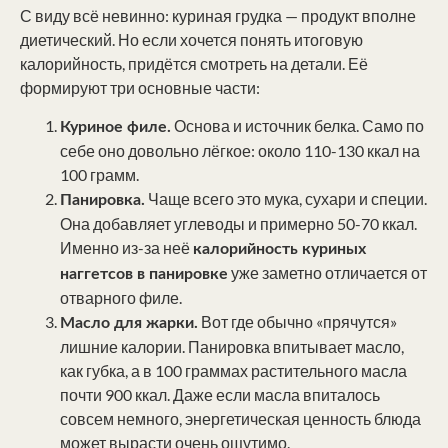
С виду всё невинно: куриная грудка — продукт вполне
диетический. Но если хочется понять итоговую
калорийность, придётся смотреть на детали. Её
формируют три основные части:
Основа и источник белка. Само по
Куриное филе.
себе оно довольно лёгкое: около 110-130 ккал на
100 грамм.
Чаще всего это мука, сухари и специи.
Панировка.
Она добавляет углеводы и примерно 50-70 ккал.
Именно из-за неё
калорийность куриных
уже заметно отличается от
наггетсов в панировке
отварного филе.
Вот где обычно «прячутся»
Масло для жарки.
лишние калории. Панировка впитывает масло,
как губка, а в 100 граммах растительного масла
почти 900 ккал. Даже если масла впиталось
совсем немного, энергетическая ценность блюда
может вырасти очень ощутимо.