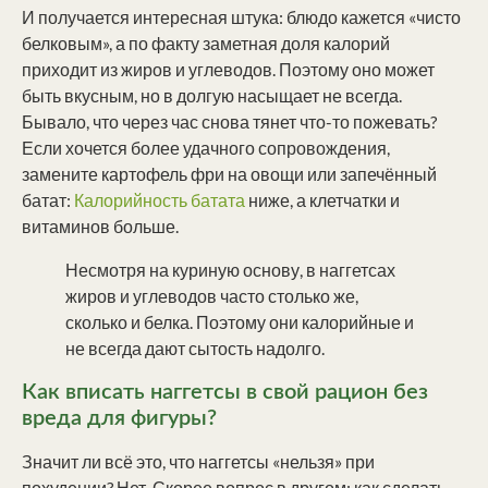
И получается интересная штука: блюдо кажется «чисто
белковым», а по факту заметная доля калорий
приходит из жиров и углеводов. Поэтому оно может
быть вкусным, но в долгую насыщает не всегда.
Бывало, что через час снова тянет что-то пожевать?
Если хочется более удачного сопровождения,
замените картофель фри на овощи или запечённый
батат:
Калорийность батата
ниже, а клетчатки и
витаминов больше.
Несмотря на куриную основу, в наггетсах
жиров и углеводов часто столько же,
сколько и белка. Поэтому они калорийные и
не всегда дают сытость надолго.
Как вписать наггетсы в свой рацион без
вреда для фигуры?
Значит ли всё это, что наггетсы «нельзя» при
похудении? Нет. Скорее вопрос в другом: как сделать