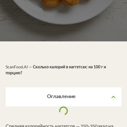
ScanFood.AI
—
Сколько калорий в наггетсах: на 100 г и
порцию?
Оглавление
Средняя калорийность наггетсов — 250-350 ккал на