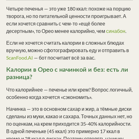
Четыре печенья — это уже 180 ккал: похоже на порцию
творога, но по питательной ценности проигрывает. А
если хочется сравнить с чем-то «ещё более
десертным», то Орео менее калорийно, чем
синабон
.
Если не хочется считать калории в сложных блюдах
вручную, можно сфотографировать еду и отправить в
ScanFood.AI
— бот посчитает всё за вас.
Калории в Орео с начинкой и без: есть ли
разница?
Что калорийнее — печенье или крем? Вопрос логичный,
особенно когда хочется «сэкономить».
Начинка — это в основном сахар и жир, а тёмные диски
сделаны из муки, какао и сахара. Точных данных нет, но
по оценкам, на крем приходится 35-40% калорийности.
В одной печеньке (45 ккал) это примерно 17 ккал в
креме и 28 ккал в дисках. Поэтому отделять начинку