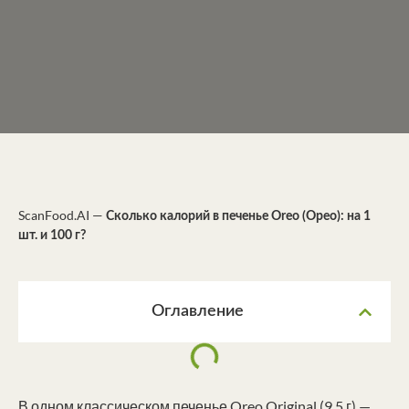
ScanFood.AI
—
Сколько калорий в печенье Oreo (Орео): на 1
шт. и 100 г?
Оглавление
В одном классическом печенье Oreo Original (9,5 г) —