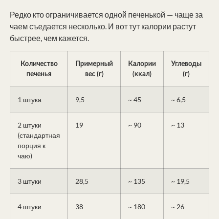
Редко кто ограничивается одной печенькой — чаще за
чаем съедается несколько. И вот тут калории растут
быстрее, чем кажется.
Количество
Примерный
Калории
Углеводы
печенья
вес (г)
(ккал)
(г)
1 штука
9,5
~ 45
~ 6,5
2 штуки
19
~ 90
~ 13
(стандартная
порция к
чаю)
3 штуки
28,5
~ 135
~ 19,5
4 штуки
38
~ 180
~ 26