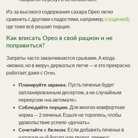
Из-за высокого содержания сахара Орео легко
сравнить с другими сладостями, например,
сгущёнкой
,
где тоже всё решает порция.
Как вписать Орео в свой рацион и не
поправиться?
Запреты часто заканчиваются срывами. А когда
«можно, но в меру», держаться легче — и это прекрасно
работает даже с Oreo.
Пусть печенье будет
Планируйте заранее.
запланированным десертом, а не случайным
перекусом «на автомате».
Для многих комфортная
Соблюдайте порцию.
норма — 2 печенья. Ешьте не торопясь, чтобы
удовольствие успело «догнать».
Если добавить печенье в
Сочетайте с белком.
натуральный йогурт или творог, перекус