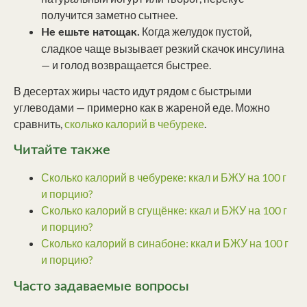
получится заметно сытнее.
Когда желудок пустой,
Не ешьте натощак.
сладкое чаще вызывает резкий скачок инсулина
— и голод возвращается быстрее.
В десертах жиры часто идут рядом с быстрыми
углеводами — примерно как в жареной еде. Можно
сравнить,
сколько калорий в чебуреке
.
Читайте также
Сколько калорий в чебуреке: ккал и БЖУ на 100 г
и порцию?
Сколько калорий в сгущёнке: ккал и БЖУ на 100 г
и порцию?
Сколько калорий в синабоне: ккал и БЖУ на 100 г
и порцию?
Часто задаваемые вопросы