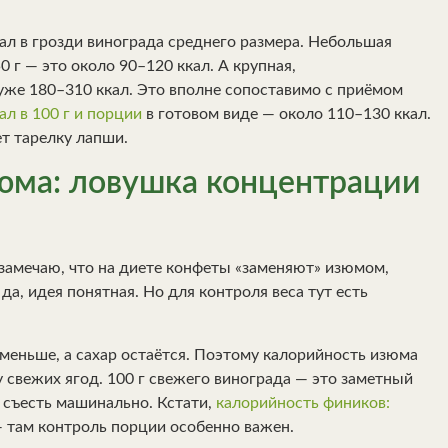
кал в грозди винограда среднего размера. Небольшая
0 г — это около 90–120 ккал. А крупная,
 уже 180–310 ккал. Это вполне сопоставимо с приёмом
ал в 100 г и порции
в готовом виде — около 110–130 ккал.
т тарелку лапши.
юма: ловушка концентрации
 замечаю, что на диете конфеты «заменяют» изюмом,
а, идея понятная. Но для контроля веса тут есть
 меньше, а сахар остаётся. Поэтому калорийность изюма
 у свежих ягод. 100 г свежего винограда — это заметный
о съесть машинально. Кстати,
калорийность фиников:
 там контроль порции особенно важен.