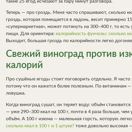
такие 25 ягод исчезают за пару минут разговора.
Теперь — про гроздь. Меня часто спрашивают, сколько к
гроздь, которая помещается в ладонь, весит примерно 15
«супермаркетная», может потянуть на 300–400 г, то есть
пищи. Для ориентира:
калорийность фунчозы: сколько кк
Выходит, большая гроздь по калорийности легко догоняе
Свежий виноград против из
калорий
Про сушёные ягоды стоит поговорить отдельно. Я часто
потому что он кажется более полезным. По витаминам — д
ловушка.
Когда виноград сушат, он теряет воду: объём становится
— уже 290–300 ккал на 100 г, почти в 4 раза больше, чем
объём. А 100 г изюма — маленькая горсть, которую легк
сколько ккал в 100 г и 1 штуке?
тоже довольно высокая —