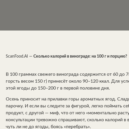
ScanFood.AI
—
Сколько калорий в винограде: на 100 г и порцию?
В 100 граммах свежего винограда содержится от 60 до 78
горсть весом 150 г) принесёт около 90–120 ккал. Для у
этой ягоды до 150–200 г в первой половине дня.
Осень приносит на прилавки горы ароматных ягод. Сладк
парочку. И если вы следите за фигурой, легко поймать с
продукт, с другой — миф, что от него «моментально раст
консультации тревожно спрашивают, сколько калорий в в
чуть ли не до ягоды, боясь «перебрать».