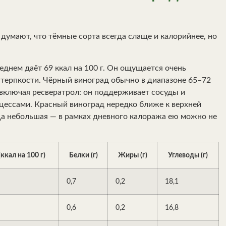
то думают, что тёмные сорта всегда слаще и калорийнее, но
еднем даёт 69 ккал на 100 г. Он ощущается очень
и терпкости. Чёрный виноград обычно в диапазоне 65–72
 включая ресвератрол: он поддерживает сосуды и
цессами. Красный виноград нередко ближе к верхней
ица небольшая — в рамках дневного калоража ею можно не
ккал на 100 г)
Белки (г)
Жиры (г)
Углеводы (г)
0,7
0,2
18,1
0,6
0,2
16,8