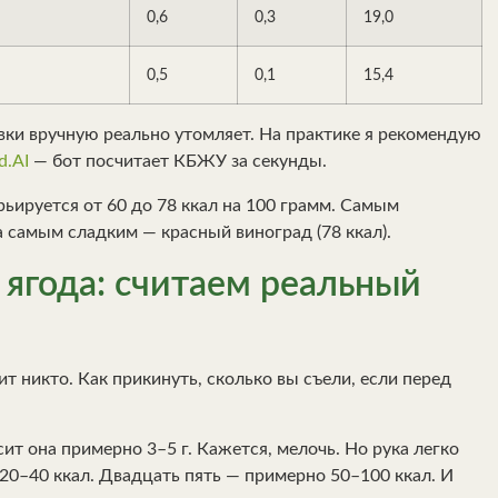
0,6
0,3
19,0
0,5
0,1
15,4
вки вручную реально утомляет. На практике я рекомендую
d.AI
— бот посчитает КБЖУ за секунды.
ьируется от 60 до 78 ккал на 100 грамм. Самым
 а самым сладким — красный виноград (78 ккал).
 ягода: считаем реальный
ит никто. Как прикинуть, сколько вы съели, если перед
сит она примерно 3–5 г. Кажется, мелочь. Но рука легко
 20–40 ккал. Двадцать пять — примерно 50–100 ккал. И