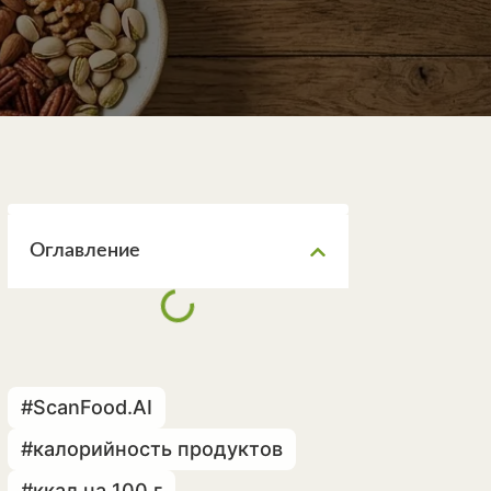
Оглавление
#ScanFood.AI
#калорийность продуктов
#ккал на 100 г