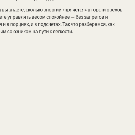
вы знаете, сколько энергии «прячется» в горсти орехов
аете управлять весом спокойнее — без запретов и
 и в порциях, и в подсчетах. Так что разберемся, как
ым союзником на пути к легкости.