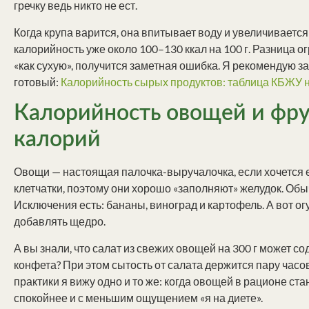
гречку ведь никто не ест.
Когда крупа варится, она впитывает воду и увеличивается
калорийность уже около 100–130 ккал на 100 г. Разница о
«как сухую», получится заметная ошибка. Я рекомендую зар
готовый:
Калорийность сырых продуктов: таблица КБЖУ н
Калорийность овощей и фру
калорий
Овощи — настоящая палочка-выручалочка, если хочется е
клетчатки, поэтому они хорошо «заполняют» желудок. Обы
Исключения есть: бананы, виноград и картофель. А вот о
добавлять щедро.
А вы знали, что салат из свежих овощей на 300 г может 
конфета? При этом сытость от салата держится пару часов
практики я вижу одно и то же: когда овощей в рационе ст
спокойнее и с меньшим ощущением «я на диете».