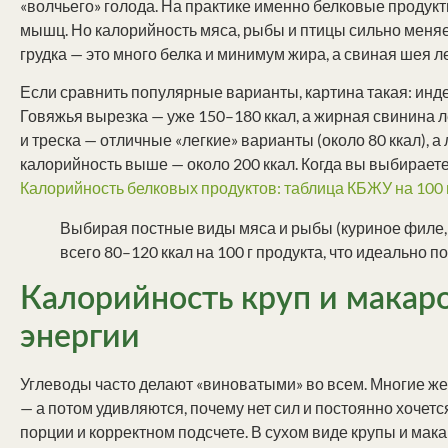
«волчьего» голода. На практике именно белковые продукт
мышц. Но калорийность мяса, рыбы и птицы сильно меняет
грудка — это много белка и минимум жира, а свиная шея 
Если сравнить популярные варианты, картина такая: индей
Говяжья вырезка — уже 150–180 ккал, а жирная свинина ле
и треска — отличные «легкие» варианты (около 80 ккал), 
калорийность выше — около 200 ккал. Когда вы выбираете 
Калорийность белковых продуктов: таблица КБЖУ на 100 
Выбирая постные виды мяса и рыбы (куриное филе, тр
всего 80–120 ккал на 100 г продукта, что идеально 
Калорийность круп и макар
энергии
Углеводы часто делают «виноватыми» во всем. Многие ж
— а потом удивляются, почему нет сил и постоянно хочется
порции и корректном подсчете. В сухом виде крупы и мака