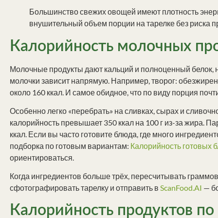
Большинство свежих овощей имеют плотность энергии
внушительный объем порции на тарелке без риска п
Калорийность молочных про
Молочные продукты дают кальций и полноценный белок, но
молочки зависит напрямую. Например, творог: обезжиренн
около 160 ккал. И самое обидное, что по виду порция почт
Особенно легко «перебрать» на сливках, сырах и сливочн
калорийность превышает 350 ккал на 100 г из-за жира. П
ккал. Если вы часто готовите блюда, где много ингредиен
подборка по готовым вариантам:
Калорийность готовых б
ориентироваться.
Когда ингредиентов больше трёх, пересчитывать граммо
сфотографировать тарелку и отправить в
ScanFood.AI
— бо
Калорийность продуктов по 