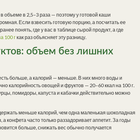
 в объеме в 2,5–3 раза — поэтому у готовой каши
громная. Если взвесить готовую порцию, а посчитать ее
анее понять, где у вас в таблице сырой продукт, а где
а 100 г
как раз объясняет эту разницу.
ктов: объем без лишних
сть больше, а калорий — меньше. В них много воды и
чно калорийность овощей и фруктов — 20–60 ккал на 100 г.
гурцы, помидоры, капуста и кабачки действительно можно
содержать меньше калорий, чем одна маленькая шоколадная
, а конфета часто только раззадоривает аппетит. За годы
ановится больше, снижать вес обычно получается