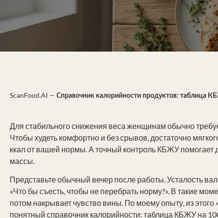
ScanFood.AI
—
Справочник калорийности продуктов: таблица КБ
Для стабильного снижения веса женщинам обычно требует
Чтобы худеть комфортно и без срывов, достаточно мягко
ккал от вашей нормы. А точный контроль КБЖУ помогает 
массы.
Представьте обычный вечер после работы. Усталость валит 
«Что бы съесть, чтобы не перебрать норму?». В такие мом
потом накрывает чувство вины. По моему опыту, из этого
понятный справочник калорийности: таблица КБЖУ на 100 г