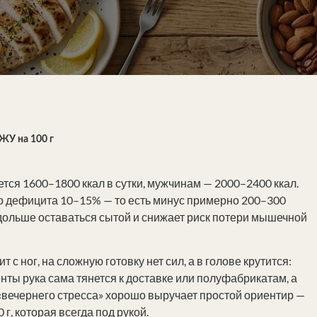
ЖУ на 100 г
ся 1600–1800 ккал в сутки, мужчинам — 2000–2400 ккал.
го дефицита 10–15% — то есть минус примерно 200–300
дольше оставаться сытой и снижает риск потери мышечной
с ног, на сложную готовку нет сил, а в голове крутится:
енты рука сама тянется к доставке или полуфабрикатам, а
 «вечернего стресса» хорошо выручает простой ориентир —
, которая всегда под рукой.