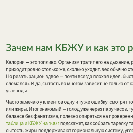
Зачем нам КБЖУ и как это р
Калории — это топливо. Организм тратит его на дыхание, р
приходит ровно столько же, сколько уходит, вес обычно с
Но резать рацион вдвое — почти всегда плохая идея: бы
сломался». И да, сытость во многом зависит не только от к
углеводы.
Часто замечаю у клиентов одну и ту же ошибку: смотрят т
или жиры. Итог знакомый — голод уже через пару часов, т
балансе без фанатизма, полезно опираться на проверен
таблица и КБЖУ на 100 г
подскажет, как собрать тарелку т
сытость, жиры поддерживают гормональную систему, угл