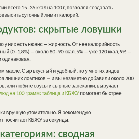
 всего 15–35 ккал на 100 г, позволяя создавать
ревысить суточный лимит калорий.
дуктов: скрытые ловушки
 у них есть нюанс — жирность. От нее калорийность
ый (0–1,8%) — около 80–90 ккал, 5% — уже 120 ккал, 9% —
и одинаковая.
ом масле. Сыр вкусный и удобный, но у многих видов
ара лишних ломтиков — и вы незаметно добавили около 200
тов, или любите соусы и сырные запеканки, выручает
люд на 100 грамм: таблица и КБЖУ
помогает быстрее
вки вручную утомительно. Я рекомендую
т посчитает КБЖУ за секунды.
категориям: сводная