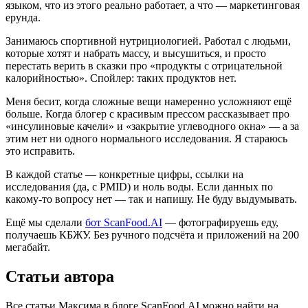
языком, что из этого реально работает, а что — маркетинговая
ерунда.
Занимаюсь спортивной нутрициологией. Работал с людьми,
которые хотят и набрать массу, и высушиться, и просто
перестать верить в сказки про «продукты с отрицательной
калорийностью». Спойлер: таких продуктов нет.
Меня бесит, когда сложные вещи намеренно усложняют ещё
больше. Когда блогер с красивым прессом рассказывает про
«инсулиновые качели» и «закрытие углеводного окна» — а за
этим нет ни одного нормального исследования. Я стараюсь
это исправить.
В каждой статье — конкретные цифры, ссылки на
исследования (да, с PMID) и ноль воды. Если данных по
какому-то вопросу нет — так и напишу. Не буду выдумывать.
Ещё мы сделали
бот ScanFood.AI
— фотографируешь еду,
получаешь КБЖУ. Без ручного подсчёта и приложений на 200
мегабайт.
Статьи автора
Все статьи Максима в блоге ScanFood.AI можно найти на