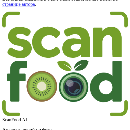
странице автора
.
ScanFood.AI
Анализ калорий по фото