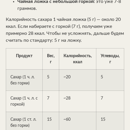
Чайная ложка с небольшой горкой:
это уже 7-8
граммов.
Калорийность сахара 1 чайная ложка (5 г) — около 20
ккал. Если набираете с горкой (7 г), получаем уже
примерно 28 ккал. Чтобы не усложнять, дальше будем
считать по стандарту: 5 г на ложку.
Продукт
Вес,
Калорийность,
Углеводы,
г
ккал
г
Сахар (1 ч. л.
5
~20
5
без горки)
Сахар (1 ч. л. с
7
~28
7
горкой)
Сахар (1 ст. л.
15
~60
15
без горки)