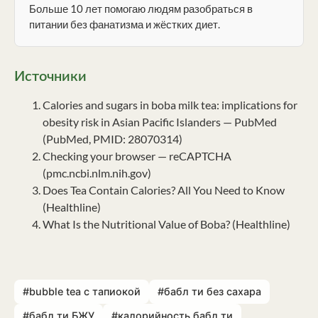
Больше 10 лет помогаю людям разобраться в
питании без фанатизма и жёстких диет.
Источники
Calories and sugars in boba milk tea: implications for
obesity risk in Asian Pacific Islanders — PubMed
(PubMed, PMID: 28070314)
Checking your browser — reCAPTCHA
(pmc.ncbi.nlm.nih.gov)
Does Tea Contain Calories? All You Need to Know
(Healthline)
What Is the Nutritional Value of Boba? (Healthline)
#bubble tea с тапиокой
#бабл ти без сахара
#бабл ти БЖУ
#калорийность бабл ти