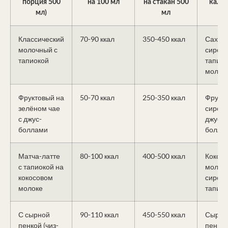
порция 500
на 100 мл
на стакан 500
кало
мл)
мл
Классический
70-90 ккал
350-450 ккал
Сахар
молочный с
сироп,
тапиокой
тапиок
молок
Фруктовый на
50-70 ккал
250-350 ккал
Фрукт
зелёном чае
сироп,
с джус-
джус-
боллами
боллы
Матча-латте
80-100 ккал
400-500 ккал
Кокос
с тапиокой на
молоко
кокосовом
сироп,
молоке
тапиок
С сырной
90-110 ккал
450-550 ккал
Сырна
пенкой (чиз-
пенка,