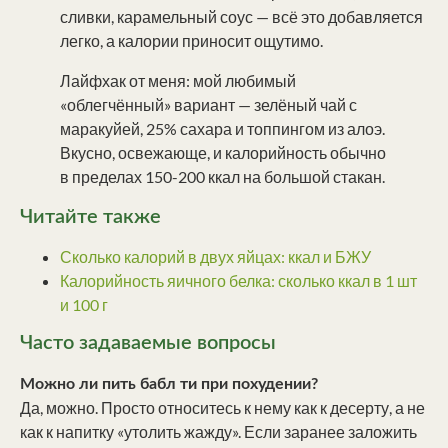
сливки, карамельный соус — всё это добавляется
легко, а калории приносит ощутимо.
Лайфхак от меня: мой любимый
«облегчённый» вариант — зелёный чай с
маракуйей, 25% сахара и топпингом из алоэ.
Вкусно, освежающе, и калорийность обычно
в пределах 150-200 ккал на большой стакан.
Читайте также
Сколько калорий в двух яйцах: ккал и БЖУ
Калорийность яичного белка: сколько ккал в 1 шт
и 100 г
Часто задаваемые вопросы
Можно ли пить бабл ти при похудении?
Да, можно. Просто относитесь к нему как к десерту, а не
как к напитку «утолить жажду». Если заранее заложить