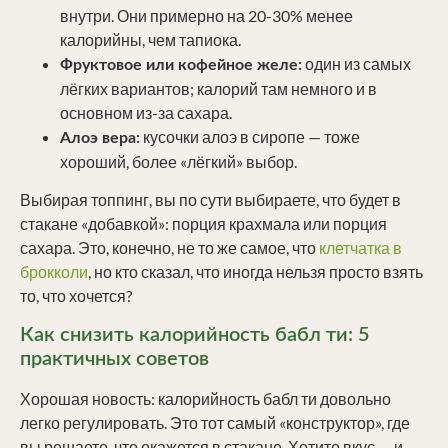
внутри. Они примерно на 20-30% менее
калорийны, чем тапиока.
один из самых
Фруктовое или кофейное желе:
лёгких вариантов; калорий там немного и в
основном из-за сахара.
кусочки алоэ в сиропе — тоже
Алоэ вера:
хороший, более «лёгкий» выбор.
Выбирая топпинг, вы по сути выбираете, что будет в
стакане «добавкой»: порция крахмала или порция
сахара. Это, конечно, не то же самое, что
клетчатка в
брокколи
, но кто сказал, что иногда нельзя просто взять
то, что хочется?
Как снизить калорийность бабл ти: 5
практичных советов
Хорошая новость: калорийность бабл ти довольно
легко регулировать. Это тот самый «конструктор», где
вы решаете, что окажется в стакане. Хотите вкус — и