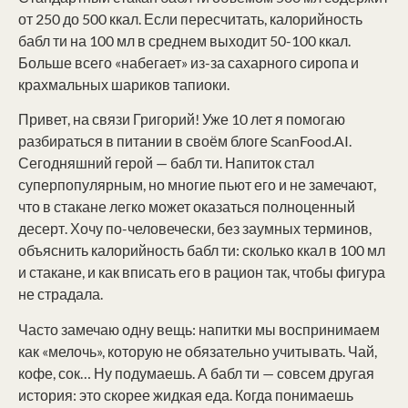
от 250 до 500 ккал. Если пересчитать, калорийность
бабл ти на 100 мл в среднем выходит 50-100 ккал.
Больше всего «набегает» из-за сахарного сиропа и
крахмальных шариков тапиоки.
Привет, на связи Григорий! Уже 10 лет я помогаю
разбираться в питании в своём блоге ScanFood.AI.
Сегодняшний герой — бабл ти. Напиток стал
суперпопулярным, но многие пьют его и не замечают,
что в стакане легко может оказаться полноценный
десерт. Хочу по-человечески, без заумных терминов,
объяснить калорийность бабл ти: сколько ккал в 100 мл
и стакане, и как вписать его в рацион так, чтобы фигура
не страдала.
Часто замечаю одну вещь: напитки мы воспринимаем
как «мелочь», которую не обязательно учитывать. Чай,
кофе, сок… Ну подумаешь. А бабл ти — совсем другая
история: это скорее жидкая еда. Когда понимаешь