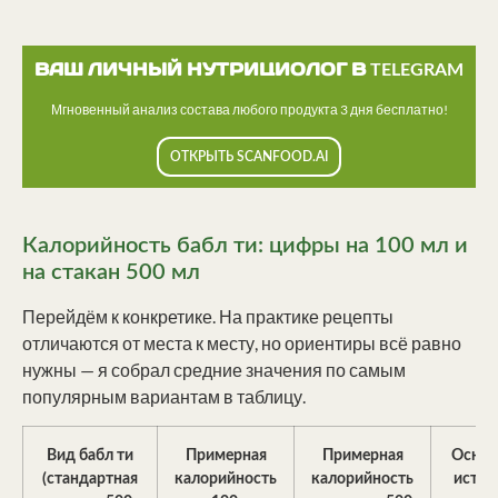
ВАШ ЛИЧНЫЙ НУТРИЦИОЛОГ В TELEGRAM
Мгновенный анализ состава любого продукта 3 дня бесплатно!
ОТКРЫТЬ SCANFOOD.AI
Калорийность бабл ти: цифры на 100 мл и
на стакан 500 мл
Перейдём к конкретике. На практике рецепты
отличаются от места к месту, но ориентиры всё равно
нужны — я собрал средние значения по самым
популярным вариантам в таблицу.
Вид бабл ти
Примерная
Примерная
Основ
(стандартная
калорийность
калорийность
источ