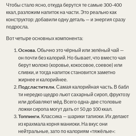
Чтобы стало ясно, откуда берутся те самые 300-400
ккал, разложим напиток на части. Это реально как
конструктор: добавили одну деталь — и энергия сразу
подросла.
Вот четыре основных компонента:
Обычно это чёрный или зелёный чай —
Основа.
он почти без калорий. Но бывает, что вместо чая
берут молоко (коровье, кокосовое, соевое) или
сливки, и тогда напиток становится заметно
жирнее и калорийнее.
Самая калорийная часть. В бабл
Подсластители.
ти нередко щедро льют сахарный сироп, фруктозу
или добавляют мёд. Всего одна-две столовые
ложки сиропа могут дать от 50 до 100 ккал.
Классика — шарики тапиоки. Их делают
Топпинги.
из крахмала корня маниоки. На вкус они
нейтральные, зато по калориям «тяжёлые»: