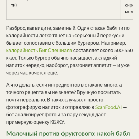
ти)
сироп,
молок
Разброс, как видите, заметный. Один стакан бабл ти по
калорийности легко тянет на «серьёзный перекус» и
бывает сопоставим с большим бургером. Например,
калорийность Биг Спешиала
составляет около 500-550
ккал. Только бургер обычно насыщает, а сладкий
напиток нередко, наоборот, разгоняет аппетит — и уже
через час хочется ещё.
А что делать, если ингредиентов в стакане много, а
точного рецепта вы не знаете? Вручную посчитать
почти нереально. В таких случаях я просто
фотографирую напиток и отправляю в
ScanFood.AI
—
бот анализирует фото и за пару секунд даёт
примерную оценку КБЖУ.
Молочный против фруктового: какой бабл