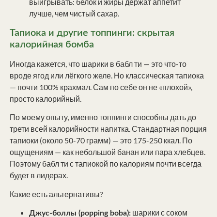
выигрывать: белок и жиры держат аппетит
лучше, чем чистый сахар.
Тапиока и другие топпинги: скрытая
калорийная бомба
Иногда кажется, что шарики в бабл ти — это что-то
вроде ягод или лёгкого желе. Но классическая тапиока
— почти 100% крахмал. Сам по себе он не «плохой»,
просто калорийный.
По моему опыту, именно топпинги способны дать до
трети всей калорийности напитка. Стандартная порция
тапиоки (около 50-70 грамм) — это 175-250 ккал. По
ощущениям — как небольшой банан или пара хлебцев.
Поэтому бабл ти с тапиокой по калориям почти всегда
будет в лидерах.
Какие есть альтернативы?
шарики с соком
Джус-боллы (popping boba):