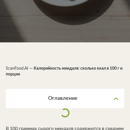
ScanFood.AI
—
Калорийность миндаля: сколько ккал в 100 г и
порции
Оглавление
В 100 граммах сырого миндаля содержится в среднем