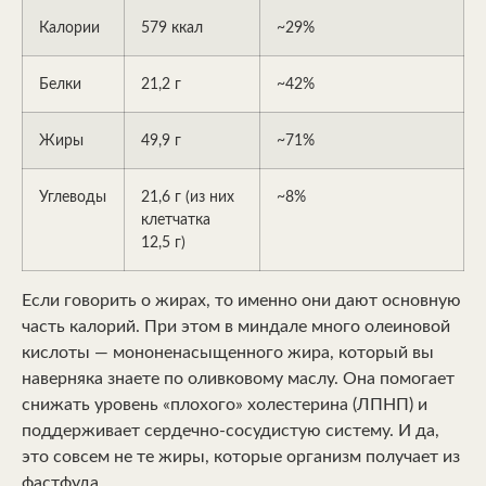
Калории
579 ккал
~29%
Белки
21,2 г
~42%
Жиры
49,9 г
~71%
Углеводы
21,6 г (из них
~8%
клетчатка
12,5 г)
Если говорить о жирах, то именно они дают основную
часть калорий. При этом в миндале много олеиновой
кислоты — мононенасыщенного жира, который вы
наверняка знаете по оливковому маслу. Она помогает
снижать уровень «плохого» холестерина (ЛПНП) и
поддерживает сердечно-сосудистую систему. И да,
это совсем не те жиры, которые организм получает из
фастфуда.