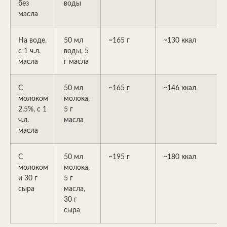
без
воды
масла
На воде,
50 мл
~165 г
~130 ккал
с 1 ч.л.
воды, 5
масла
г масла
С
50 мл
~165 г
~146 ккал
молоком
молока,
2,5%, с 1
5 г
ч.л.
масла
масла
С
50 мл
~195 г
~180 ккал
молоком
молока,
и 30 г
5 г
сыра
масла,
30 г
сыра