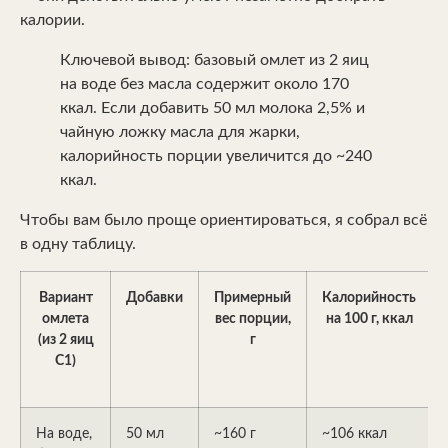
калории.
Ключевой вывод: базовый омлет из 2 яиц
на воде без масла содержит около 170
ккал. Если добавить 50 мл молока 2,5% и
чайную ложку масла для жарки,
калорийность порции увеличится до ~240
ккал.
Чтобы вам было проще ориентироваться, я собрал всё
в одну таблицу.
Вариант
Добавки
Примерный
Калорийность
омлета
вес порции,
на 100 г, ккал
(из 2 яиц
г
С1)
На воде,
50 мл
~160 г
~106 ккал