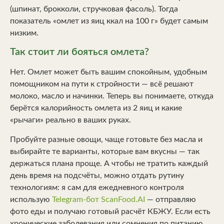
(шпинат, брокколи, стручковая фасоль). Тогда
показатель «омлет из яиц ккал на 100 г» будет самым
низким.
Так стоит ли бояться омлета?
Нет. Омлет может быть вашим спокойным, удобным
помощником на пути к стройности — всё решают
молоко, масло и начинки. Теперь вы понимаете, откуда
берётся калорийность омлета из 2 яиц и какие
«рычаги» реально в ваших руках.
Пробуйте разные овощи, чаще готовьте без масла и
выбирайте те варианты, которые вам вкусны — так
держаться плана проще. А чтобы не тратить каждый
день время на подсчёты, можно отдать рутину
технологиям: я сам для ежедневного контроля
использую
Telegram-бот ScanFood.AI
— отправляю
фото еды и получаю готовый расчёт КБЖУ. Если есть
хронические заболевания или сомнения по питанию,