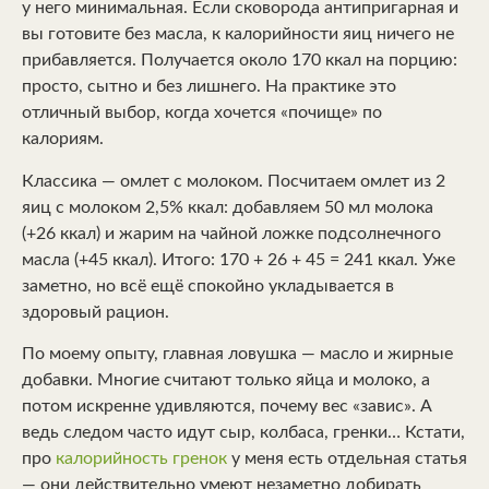
у него минимальная. Если сковорода антипригарная и
вы готовите без масла, к калорийности яиц ничего не
прибавляется. Получается около 170 ккал на порцию:
просто, сытно и без лишнего. На практике это
отличный выбор, когда хочется «почище» по
калориям.
Классика — омлет с молоком. Посчитаем омлет из 2
яиц с молоком 2,5% ккал: добавляем 50 мл молока
(+26 ккал) и жарим на чайной ложке подсолнечного
масла (+45 ккал). Итого: 170 + 26 + 45 = 241 ккал. Уже
заметно, но всё ещё спокойно укладывается в
здоровый рацион.
По моему опыту, главная ловушка — масло и жирные
добавки. Многие считают только яйца и молоко, а
потом искренне удивляются, почему вес «завис». А
ведь следом часто идут сыр, колбаса, гренки… Кстати,
про
калорийность гренок
у меня есть отдельная статья
— они действительно умеют незаметно добирать