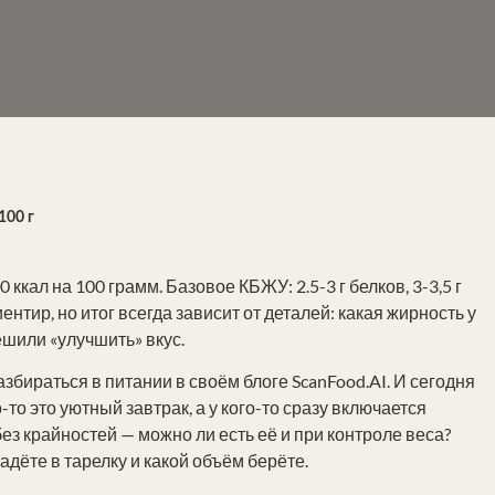
100 г
кал на 100 грамм. Базовое КБЖУ: 2.5-3 г белков, 3-3,5 г
ентир, но итог всегда зависит от деталей: какая жирность у
ешили «улучшить» вкус.
азбираться в питании в своём блоге ScanFood.AI. И сегодня
-то это уютный завтрак, а у кого-то сразу включается
ез крайностей — можно ли есть её и при контроле веса?
ладёте в тарелку и какой объём берёте.