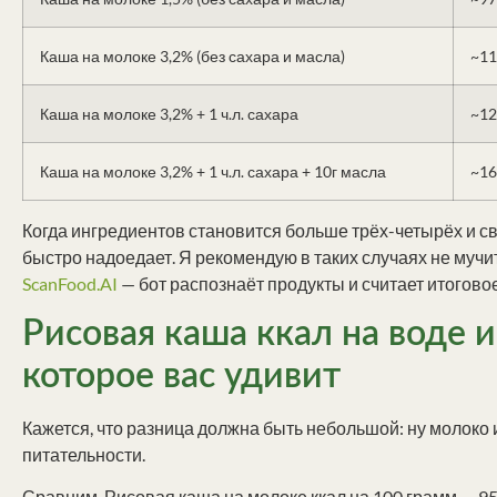
Каша на молоке 3,2% (без сахара и масла)
~11
Каша на молоке 3,2% + 1 ч.л. сахара
~12
Каша на молоке 3,2% + 1 ч.л. сахара + 10г масла
~16
Когда ингредиентов становится больше трёх-четырёх и с
быстро надоедает. Я рекомендую в таких случаях не мучи
ScanFood.AI
— бот распознаёт продукты и считает итогово
Рисовая каша ккал на воде и
которое вас удивит
Кажется, что разница должна быть небольшой: ну молоко и
питательности.
Сравним. Рисовая каша на молоке ккал на 100 грамм — 95-1