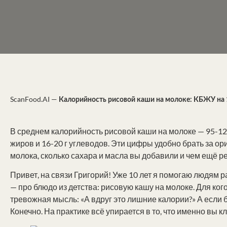
ScanFood.AI
—
Калорийность рисовой каши на молоке: КБЖУ на 
В среднем калорийность рисовой каши на молоке — 95-120 к
жиров и 16-20 г углеводов. Эти цифры удобно брать за ори
молока, сколько сахара и масла вы добавили и чем ещё р
Привет, на связи Григорий! Уже 10 лет я помогаю людям р
— про блюдо из детства: рисовую кашу на молоке. Для кого
тревожная мысль: «А вдруг это лишние калории?» А если б
Конечно. На практике всё упирается в то, что именно вы к