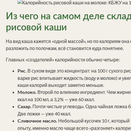
Из чего на самом деле скла
рисовой каши
На вид каша кажется «одной массой», но по калориям она
разложить по полочкам, всё становится куда понятнее.
Главных «создателей» калорийности обычно четыре:
В сухом виде это концентрат: на 100 г сухого ри
Рис.
варке рис впитывает жидкость (воду и молоко) и увел
каши калорий выходит заметно меньше.
Второй по влиянию ингредиент. Чем жирнее
Молоко.
ккал на 100 мл, а 3,2% — уже 60 ккал.
Почти чистые углеводы. Одна чайная ложка без
Сахар.
Две ложки — уже 40 ккал.
Небольшой кусочек 10 г, который 
Сливочное масло.
опыту, именно масло чаще всего «разгоняет» калори