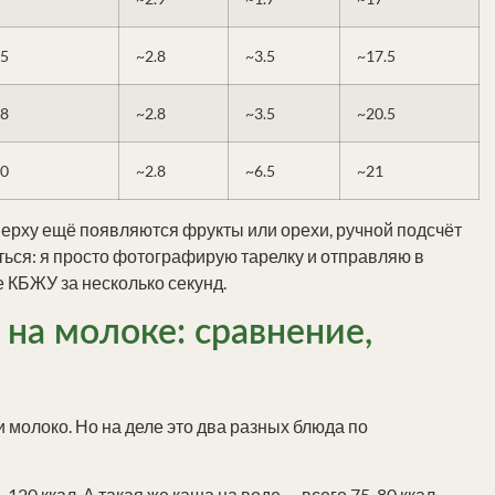
5
~2.8
~3.5
~17.5
8
~2.8
~3.5
~20.5
0
~2.8
~6.5
~21
верху ещё появляются фрукты или орехи, ручной подсчёт
ться: я просто фотографирую тарелку и отправляю в
е КБЖУ за несколько секунд.
 на молоке: сравнение,
 молоко. Но на деле это два разных блюда по
20 ккал. А такая же каша на воде — всего 75-80 ккал.