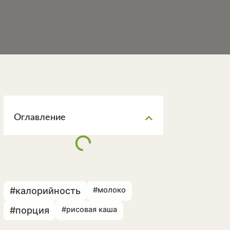
Оглавление
#калорийность
#молоко
#порция
#рисовая каша