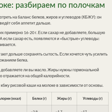
ке: разбираем по полочкам
отреть на баланс белков, жиров и углеводов (КБЖУ): он
оведёт себя аппетит дальше.
их примерно 16-20 г. Если сахар не добавляете, большую
А если сахар есть, появляются и «быстрые» углеводы:
чивается.
огают дольше сохранять сытость. Если хочется чуть усилить
ржанием белка.
го, добавляете ли вы масло. Жиры нужны гормональной
ро отражается на общей калорийности.
 кбжу рисовой каши на молоке в зависимости от основы.
лории (ккал)
Белки (г)
Жиры (г)
Углеводы (г)
~2.9
~1.7
~17