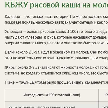
КБЖУ рисовой каши на моло
Калории — это только часть истории. Не менее полезно см
помогает понять, насколько завтрак будет сытным и как п
Углеводы — основа рисовой каши. В 100 г готового блюда 
часть дают углеводы из риса, которые насыщают дольше. 
энергии сначала много, но потом она так же быстро закан
Белки (около 2.5-3 г) идут в основном из молока. Они пом
этот показатель, можно взять молоко с повышенным соде
Жиры (около 3-3,5 г) зависят от жирности молока и от то
системе, но когда их становится слишком много, это быст
Ниже — таблица, чтобы было проще увидеть, как меняется
Ингредиент (на 100 г готовой каши)
Ка
Каша на молоке 1,5% (без сахара и масла)
~97