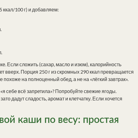
 ккал/100 г) и добавляем:
.
.
лке. Если сложить (сахар, масло и изюм), калорийность
ет вверх. Порция 250 г из скромных 290 ккал превращается
Уже похоже на полноценный обед, а не на «лёгкий завтрак».
«я себе всё запретила»? Попробуйте свежие ягоды.
ато дадут сладость, аромат и клетчатку. Если хочется
вой каши по весу: простая