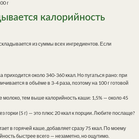
дывается калорийность
 складывается из суммы всех ингредиентов. Если
са приходится около 340-360 ккал. Но пугаться рано: при
ичивается в объёме в 3-4 раза, поэтому на 100 г готовой
 молоко, тем выше калорийность каши: 1,5% — около 45
 горки (5 г) — это плюс 20 ккал к порции. Любите послаще?
тает в горячей каше, добавляет сразу 75 ккал. По моему
йность быстрее всего — незаметно, но ощутимо.