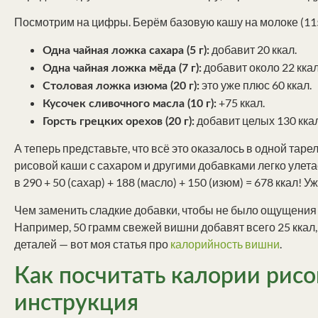
Посмотрим на цифры. Берём базовую кашу на молоке (115
добавит 20 ккал.
Одна чайная ложка сахара (5 г):
добавит около 22 ккал
Одна чайная ложка мёда (7 г):
это уже плюс 60 ккал.
Столовая ложка изюма (20 г):
+75 ккал.
Кусочек сливочного масла (10 г):
добавит целых 130 ккал
Горсть грецких орехов (20 г):
А теперь представьте, что всё это оказалось в одной таре
рисовой каши с сахаром и другими добавками легко улета
в 290 + 50 (сахар) + 188 (масло) + 150 (изюм) = 678 ккал! 
Чем заменить сладкие добавки, чтобы не было ощущения 
Например, 50 грамм свежей вишни добавят всего 25 ккал, з
деталей — вот моя статья про
калорийность вишни
.
Как посчитать калории рисо
инструкция