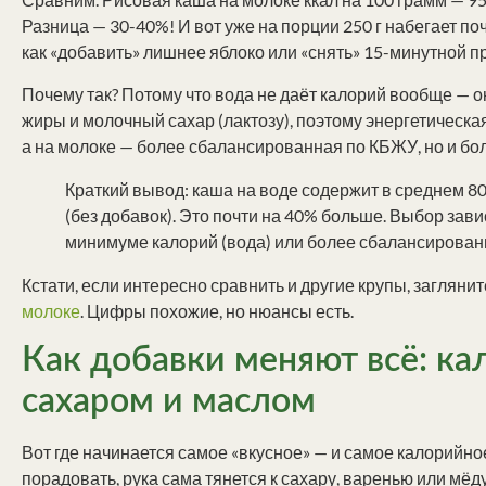
Разница — 30-40%! И вот уже на порции 250 г набегает по
как «добавить» лишнее яблоко или «снять» 15-минутной п
Почему так? Потому что вода не даёт калорий вообще — о
жиры и молочный сахар (лактозу), поэтому энергетическая
а на молоке — более сбалансированная по КБЖУ, но и бо
Краткий вывод: каша на воде содержит в среднем 80 к
(без добавок). Это почти на 40% больше. Выбор зав
минимуме калорий (вода) или более сбалансирован
Кстати, если интересно сравнить и другие крупы, загляни
молоке
. Цифры похожие, но нюансы есть.
Как добавки меняют всё: ка
сахаром и маслом
Вот где начинается самое «вкусное» — и самое калорийное
порадовать, рука сама тянется к сахару, варенью или мёду