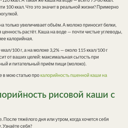
чти 100 ккал. Что это значит в реальной жизни? Примерно
рогулкой.
на только увеличивает объём. А молоко приносит белки,
 ценность растёт. Каша на воде — почти чистые углеводы,
лее калорийная.
кал/100 г, а на молоке 3,2% — около 115 ккал/100 г
исит от ваших целей: максимальная сытость при
ный и питательный приём пищи (молоко).
те в мою статью про
калорийность пшенной каши на
лорийность рисовой каши с
. После тяжёлого дня или утром, когда хочется себя
. Узнаёте себя?