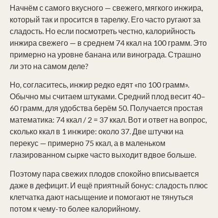
Начнём с самого вкусного — свежего, мягкого инжира,
который так и просится в тарелку. Его часто ругают за
сладость. Но если посмотреть честно, калорийность
инжира свежего — в среднем 74 ккал на 100 грамм. Это
примерно на уровне банана или винограда. Страшно
ли это на самом деле?
Но, согласитесь, инжир редко едят «по 100 грамм».
Обычно мы считаем штуками. Средний плод весит 40–
60 грамм, для удобства берём 50. Получается простая
математика: 74 ккал / 2 = 37 ккал. Вот и ответ на вопрос,
сколько ккал в 1 инжире: около 37. Две штучки на
перекус — примерно 75 ккал, а в маленьком
глазированном сырке часто выходит вдвое больше.
Поэтому пара свежих плодов спокойно вписывается
даже в дефицит. И ещё приятный бонус: сладость плюс
клетчатка дают насыщение и помогают не тянуться
потом к чему-то более калорийному.