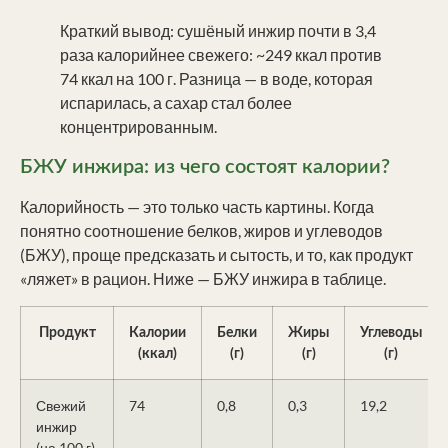
Краткий вывод: сушёный инжир почти в 3,4
раза калорийнее свежего: ~249 ккал против
74 ккал на 100 г. Разница — в воде, которая
испарилась, а сахар стал более
концентрированным.
БЖУ инжира: из чего состоят калории?
Калорийность — это только часть картины. Когда
понятно соотношение белков, жиров и углеводов
(БЖУ), проще предсказать и сытость, и то, как продукт
«ляжет» в рацион. Ниже — БЖУ инжира в таблице.
Продукт
Калории
Белки
Жиры
Углеводы
(ккал)
(г)
(г)
(г)
Свежий
74
0,8
0,3
19,2
инжир
(на 100 г)