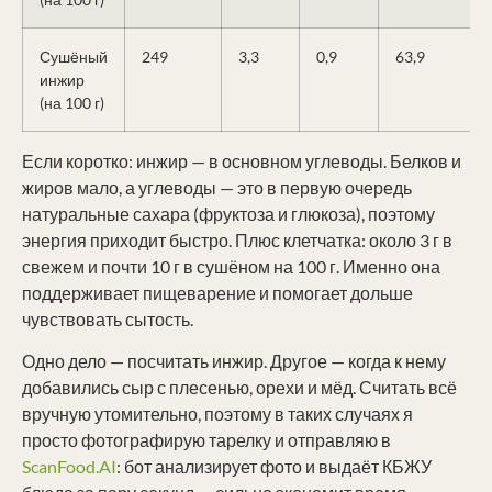
Сушёный
249
3,3
0,9
63,9
инжир
(на 100 г)
Если коротко: инжир — в основном углеводы. Белков и
жиров мало, а углеводы — это в первую очередь
натуральные сахара (фруктоза и глюкоза), поэтому
энергия приходит быстро. Плюс клетчатка: около 3 г в
свежем и почти 10 г в сушёном на 100 г. Именно она
поддерживает пищеварение и помогает дольше
чувствовать сытость.
Одно дело — посчитать инжир. Другое — когда к нему
добавились сыр с плесенью, орехи и мёд. Считать всё
вручную утомительно, поэтому в таких случаях я
просто фотографирую тарелку и отправляю в
ScanFood.AI
: бот анализирует фото и выдаёт КБЖУ