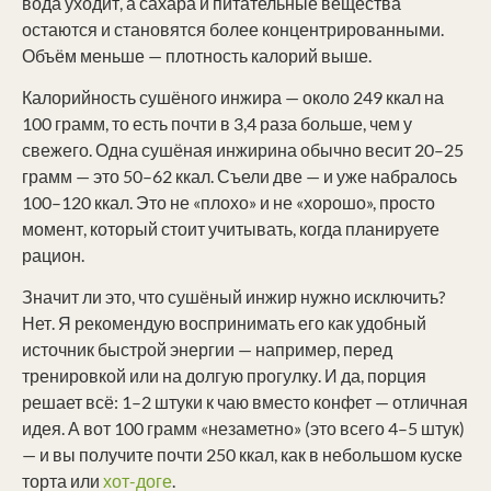
вода уходит, а сахара и питательные вещества
остаются и становятся более концентрированными.
Объём меньше — плотность калорий выше.
Калорийность сушёного инжира — около 249 ккал на
100 грамм, то есть почти в 3,4 раза больше, чем у
свежего. Одна сушёная инжирина обычно весит 20–25
грамм — это 50–62 ккал. Съели две — и уже набралось
100–120 ккал. Это не «плохо» и не «хорошо», просто
момент, который стоит учитывать, когда планируете
рацион.
Значит ли это, что сушёный инжир нужно исключить?
Нет. Я рекомендую воспринимать его как удобный
источник быстрой энергии — например, перед
тренировкой или на долгую прогулку. И да, порция
решает всё: 1–2 штуки к чаю вместо конфет — отличная
идея. А вот 100 грамм «незаметно» (это всего 4–5 штук)
— и вы получите почти 250 ккал, как в небольшом куске
торта или
хот-доге
.