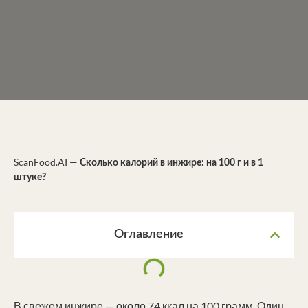
ScanFood.AI
—
Сколько калорий в инжире: на 100 г и в 1
штуке?
Оглавление
В свежем инжире — около 74 ккал на 100 грамм. Один