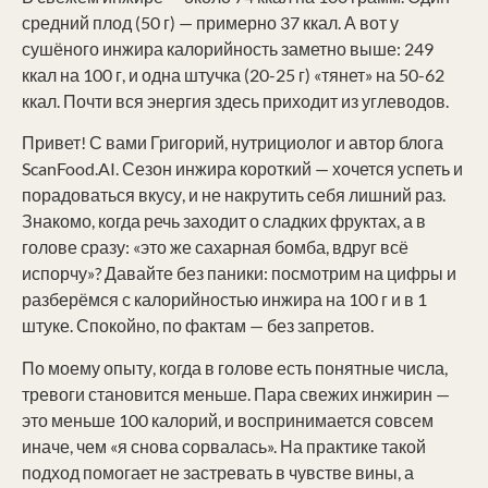
средний плод (50 г) — примерно 37 ккал. А вот у
сушёного инжира калорийность заметно выше: 249
ккал на 100 г, и одна штучка (20-25 г) «тянет» на 50-62
ккал. Почти вся энергия здесь приходит из углеводов.
Привет! С вами Григорий, нутрициолог и автор блога
ScanFood.AI. Сезон инжира короткий — хочется успеть и
порадоваться вкусу, и не накрутить себя лишний раз.
Знакомо, когда речь заходит о сладких фруктах, а в
голове сразу: «это же сахарная бомба, вдруг всё
испорчу»? Давайте без паники: посмотрим на цифры и
разберёмся с калорийностью инжира на 100 г и в 1
штуке. Спокойно, по фактам — без запретов.
По моему опыту, когда в голове есть понятные числа,
тревоги становится меньше. Пара свежих инжирин —
это меньше 100 калорий, и воспринимается совсем
иначе, чем «я снова сорвалась». На практике такой
подход помогает не застревать в чувстве вины, а