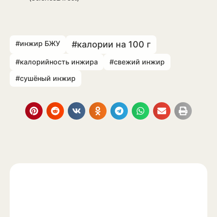
#инжир БЖУ
#калории на 100 г
#калорийность инжира
#свежий инжир
#сушёный инжир