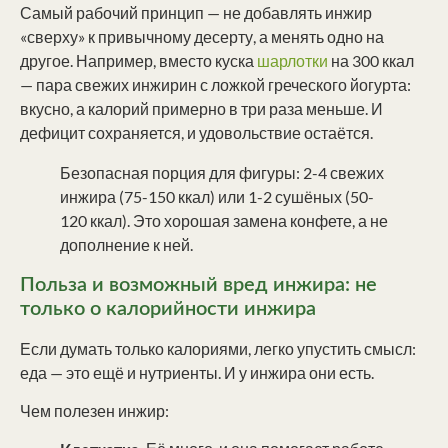
Самый рабочий принцип — не добавлять инжир
«сверху» к привычному десерту, а менять одно на
другое. Например, вместо куска
шарлотки
на 300 ккал
— пара свежих инжирин с ложкой греческого йогурта:
вкусно, а калорий примерно в три раза меньше. И
дефицит сохраняется, и удовольствие остаётся.
Безопасная порция для фигуры: 2-4 свежих
инжира (75-150 ккал) или 1-2 сушёных (50-
120 ккал). Это хорошая замена конфете, а не
дополнение к ней.
Польза и возможный вред инжира: не
только о калорийности инжира
Если думать только калориями, легко упустить смысл:
еда — это ещё и нутриенты. И у инжира они есть.
Чем полезен инжир: