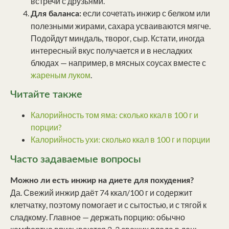
встречи с друзьями.
если сочетать инжир с белком или
Для баланса:
полезными жирами, сахара усваиваются мягче.
Подойдут миндаль, творог, сыр. Кстати, иногда
интересный вкус получается и в несладких
блюдах — например, в мясных соусах вместе с
жареным луком
.
Читайте также
Калорийность том яма: сколько ккал в 100 г и
порции?
Калорийность ухи: сколько ккал в 100 г и порции
Часто задаваемые вопросы
Можно ли есть инжир на диете для похудения?
Да. Свежий инжир даёт 74 ккал/100 г и содержит
клетчатку, поэтому помогает и с сытостью, и с тягой к
сладкому. Главное — держать порцию: обычно