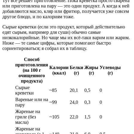
Тут всё решает приготовление. Пока креветка просто сварена
или приготовлена на пару — это один продукт. А когда к ней
добавляются масло, кляр или фритюр, получается уже совсем
другое блюдо, и по калориям тоже.
Сырые креветки (если это продукт, который действительно
едят сырым, например для суши) обычно самые
низкокалорийные. Но чаще мы их всё-таки варим или жарим.
Ниже — те самые цифры, которые помогают быстро
сориентироваться; я собрал их в таблицу.
Способ
приготовления
Калории
Белки
Жиры
Углеводы
(на 100 г
(ккал)
(г)
(г)
(г)
очищенного
продукта)
Сырые
~85
20,1
0,5
0
креветки
Вареные или на
~99
24,0
0,3
0
пару
Жареные на
гриле (без
~105
22,0
1,5
0
масла)
Жареные на