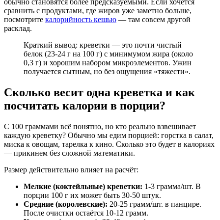
обычно становятся более предсказуемыми. Если хочется
сравнить с продуктами, где жиров уже заметно больше,
посмотрите
калорийность кешью
— там совсем другой
расклад.
Краткий вывод: креветки — это почти чистый
белок (23-24 г на 100 г) с минимумом жира (около
0,3 г) и хорошим набором микроэлементов. Ужин
получается сытным, но без ощущения «тяжести».
Сколько весит одна креветка и как
посчитать калории в порции?
С 100 граммами всё понятно, но кто реально взвешивает
каждую креветку? Обычно мы едим порцией: горстка в салат,
миска к овощам, тарелка к кино. Сколько это будет в калориях
— прикинем без сложной математики.
Размер действительно влияет на расчёт:
Мелкие (коктейльные) креветки:
1-3 грамма/шт. В
порции 100 г их может быть 30-50 штук.
Средние (королевские):
20-25 грамм/шт. в панцире.
После очистки остаётся 10-12 грамм.