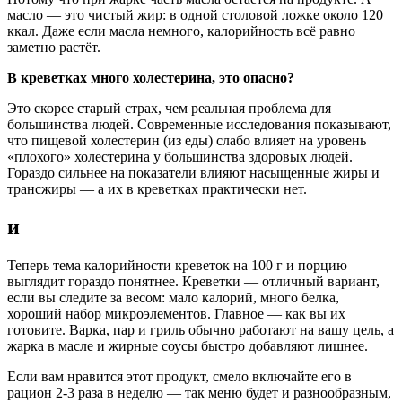
масло — это чистый жир: в одной столовой ложке около 120
ккал. Даже если масла немного, калорийность всё равно
заметно растёт.
В креветках много холестерина, это опасно?
Это скорее старый страх, чем реальная проблема для
большинства людей. Современные исследования показывают,
что пищевой холестерин (из еды) слабо влияет на уровень
«плохого» холестерина у большинства здоровых людей.
Гораздо сильнее на показатели влияют насыщенные жиры и
трансжиры — а их в креветках практически нет.
и
Теперь тема калорийности креветок на 100 г и порцию
выглядит гораздо понятнее. Креветки — отличный вариант,
если вы следите за весом: мало калорий, много белка,
хороший набор микроэлементов. Главное — как вы их
готовите. Варка, пар и гриль обычно работают на вашу цель, а
жарка в масле и жирные соусы быстро добавляют лишнее.
Если вам нравится этот продукт, смело включайте его в
рацион 2-3 раза в неделю — так меню будет и разнообразным,