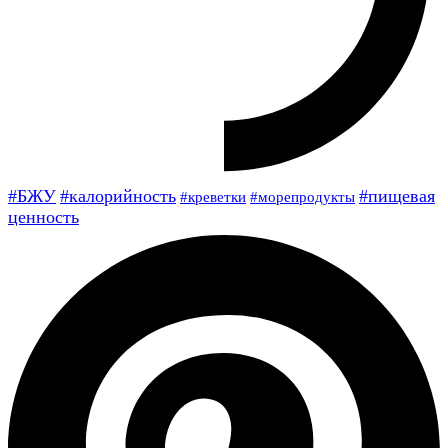
#БЖУ
#калорийность
#пищевая
#морепродукты
#креветки
ценность