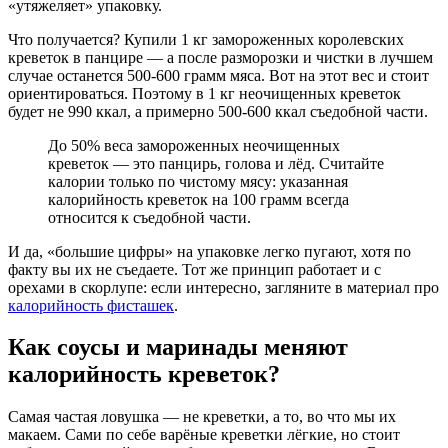
«утяжеляет» упаковку.
Что получается? Купили 1 кг замороженных королевских
креветок в панцире — а после разморозки и чистки в лучшем
случае останется 500-600 грамм мяса. Вот на этот вес и стоит
ориентироваться. Поэтому в 1 кг неочищенных креветок
будет не 990 ккал, а примерно 500-600 ккал съедобной части.
До 50% веса замороженных неочищенных
креветок — это панцирь, голова и лёд. Считайте
калории только по чистому мясу: указанная
калорийность креветок на 100 грамм всегда
относится к съедобной части.
И да, «большие цифры» на упаковке легко пугают, хотя по
факту вы их не съедаете. Тот же принцип работает и с
орехами в скорлупе: если интересно, загляните в материал про
калорийность фисташек
.
Как соусы и маринады меняют
калорийность креветок?
Самая частая ловушка — не креветки, а то, во что мы их
макаем. Сами по себе варёные креветки лёгкие, но стоит