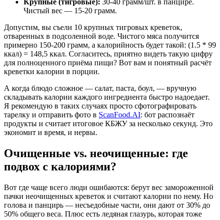
Крупные (тигровые):
30-40 грамм/шт. в панцире.
Чистый вес — 15-20 грамм.
Допустим, вы съели 10 крупных тигровых креветок,
отваренных в подсоленной воде. Чистого мяса получится
примерно 150-200 грамм, а калорийность будет такой: (1.5 * 99
ккал) = 148,5 ккал. Согласитесь, приятно видеть такую цифру
для полноценного приёма пищи? Вот вам и понятный расчёт
креветки калории в порции.
А когда блюдо сложное — салат, паста, боул, — вручную
складывать калории каждого ингредиента быстро надоедает.
Я рекомендую в таких случаях просто сфотографировать
тарелку и отправить фото в
ScanFood.AI
: бот распознаёт
продукты и считает итоговое КБЖУ за несколько секунд. Это
экономит и время, и нервы.
Очищенные vs. неочищенные: где
подвох с калориями?
Вот где чаще всего люди ошибаются: берут вес замороженной
пачки неочищенных креветок и считают калории по нему. Но
голова и панцирь — несъедобные части, они дают от 30% до
50% общего веса. Плюс есть ледяная глазурь, которая тоже