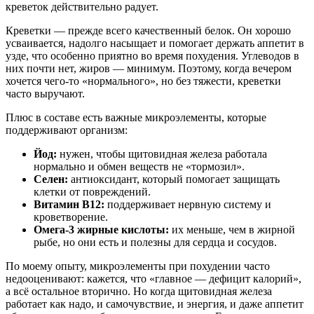
креветок
действительно радует.
Креветки — прежде всего качественный белок. Он хорошо
усваивается, надолго насыщает и помогает держать аппетит в
узде, что особенно приятно во время похудения. Углеводов в
них почти нет, жиров — минимум. Поэтому, когда вечером
хочется чего-то «нормального», но без тяжести, креветки
часто выручают.
Плюс в составе есть важные микроэлементы, которые
поддерживают организм:
Йод:
нужен, чтобы щитовидная железа работала
нормально и обмен веществ не «тормозил».
Селен:
антиоксидант, который помогает защищать
клетки от повреждений.
Витамин B12:
поддерживает нервную систему и
кроветворение.
Омега-3 жирные кислоты:
их меньше, чем в жирной
рыбе, но они есть и полезны для сердца и сосудов.
По моему опыту, микроэлементы при похудении часто
недооценивают: кажется, что «главное — дефицит калорий»,
а всё остальное вторично. Но когда щитовидная железа
работает как надо, и самочувствие, и энергия, и даже аппетит