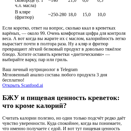
сковороде (с 1
~140
21,0
6,0
0,5
ч.л. масла)
В кляре
~250-280
18,0
15,0
10,0
(фритюр)
Если коротко, ответ на вопрос, сколько ккал в креветках
варёных, — около 99. Очень комфортная цифра для контроля
веса. А вот когда вы жарите их с маслом, калорийность легко
вырастает почти в полтора раза. Ну а кляр и фритюр
превращают лёгкий белковый продукт в довольно тяжёлое
блюдо. Хотите оставить креветки «диетическими» —
выбирайте варку, пар или гриль.
Ваш личный нутрициолог в Telegram
Мгновенный анализ состава любого продукта 3 дня
бесплатно!
Открыть Scanfood.ai
БЖУ и пищевая ценность креветок:
что кроме калорий?
Считать калории полезно, но один только подсчёт редко даёт
чувство уверенности. Куда спокойнее, когда вы понимаете,
что именно получаете с едой. И вот тут
пищевая ценность