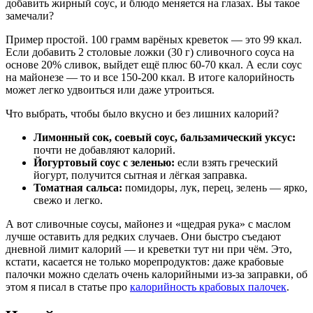
добавить жирный соус, и блюдо меняется на глазах. Вы такое
замечали?
Пример простой. 100 грамм варёных креветок — это 99 ккал.
Если добавить 2 столовые ложки (30 г) сливочного соуса на
основе 20% сливок, выйдет ещё плюс 60-70 ккал. А если соус
на майонезе — то и все 150-200 ккал. В итоге калорийность
может легко удвоиться или даже утроиться.
Что выбрать, чтобы было вкусно и без лишних калорий?
Лимонный сок, соевый соус, бальзамический уксус:
почти не добавляют калорий.
Йогуртовый соус с зеленью:
если взять греческий
йогурт, получится сытная и лёгкая заправка.
Томатная сальса:
помидоры, лук, перец, зелень — ярко,
свежо и легко.
А вот сливочные соусы, майонез и «щедрая рука» с маслом
лучше оставить для редких случаев. Они быстро съедают
дневной лимит калорий — и креветки тут ни при чём. Это,
кстати, касается не только морепродуктов: даже крабовые
палочки можно сделать очень калорийными из-за заправки, об
этом я писал в статье про
калорийность крабовых палочек
.