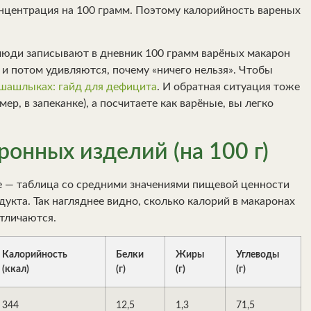
онцентрация на 100 грамм. Поэтому калорийность вареных
 люди записывают в дневник 100 грамм варёных макарон
 и потом удивляются, почему «ничего нельзя». Чтобы
 шашлыках: гайд для дефицита
. И обратная ситуация тоже
ер, в запеканке), а посчитаете как варёные, вы легко
онных изделий (на 100 г)
е — таблица со средними значениями пищевой ценности
одукта. Так нагляднее видно, сколько калорий в макаронах
отличаются.
Калорийность
Белки
Жиры
Углеводы
(ккал)
(г)
(г)
(г)
344
12,5
1,3
71,5