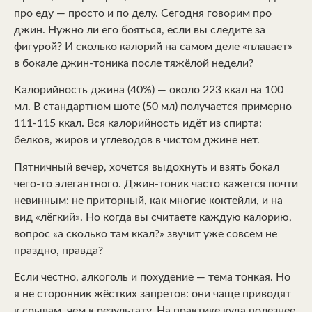
про еду — просто и по делу. Сегодня говорим про
джин. Нужно ли его бояться, если вы следите за
фигурой? И сколько калорий на самом деле «плавает»
в бокале джин-тоника после тяжёлой недели?
Калорийность джина (40%) — около 223 ккал на 100
мл. В стандартном шоте (50 мл) получается примерно
111-115 ккал. Вся калорийность идёт из спирта:
белков, жиров и углеводов в чистом джине нет.
Пятничный вечер, хочется выдохнуть и взять бокал
чего-то элегантного. Джин-тоник часто кажется почти
невинным: не приторный, как многие коктейли, и на
вид «лёгкий». Но когда вы считаете каждую калорию,
вопрос «а сколько там ккал?» звучит уже совсем не
праздно, правда?
Если честно, алкоголь и похудение — тема тонкая. Но
я не сторонник жёстких запретов: они чаще приводят
к срывам, чем к результату. На практике куда полезнее