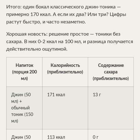
Итого: один бокал классического джин-тоника —
примерно 170 ккал. А если их два? Или три? Цифры
растут быстро, и часто незаметно.
Хорошая новость: решение простое — тоники без
сахара. В них 0-2 ккал на 100 мл, и разница получается
действительно ощутимой.
Напиток
Калорийность
Содержание
(порция 200
(приблизительно)
сахара
мл)
(приблизительно)
Джин (50
171 ккал
13 г
мл) +
обычный
тоник (150
мл)
Джин (50
113 ккал
0 г