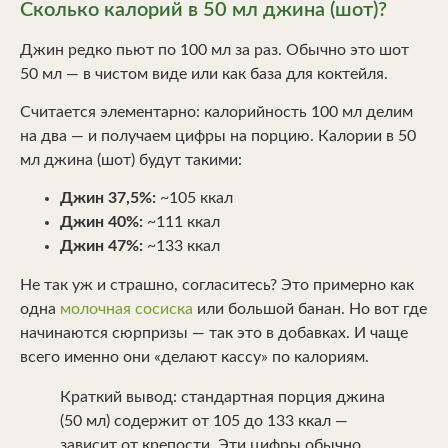
Сколько калорий в 50 мл джина (шот)?
Джин редко пьют по 100 мл за раз. Обычно это шот
50 мл — в чистом виде или как база для коктейля.
Считается элементарно: калорийность 100 мл делим
на два — и получаем цифры на порцию. Калории в 50
мл джина (шот) будут такими:
Джин 37,5%:
~105 ккал
Джин 40%:
~111 ккал
Джин 47%:
~133 ккал
Не так уж и страшно, согласитесь? Это примерно как
одна
молочная сосиска
или большой банан. Но вот где
начинаются сюрпризы — так это в добавках. И чаще
всего именно они «делают кассу» по калориям.
Краткий вывод: стандартная порция джина
(50 мл) содержит от 105 до 133 ккал —
зависит от крепости. Эти цифры обычно