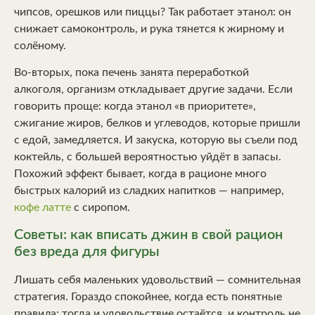
чипсов, орешков или пиццы? Так работает этанол: он
снижает самоконтроль, и рука тянется к жирному и
солёному.
Во-вторых, пока печень занята переработкой
алкоголя, организм откладывает другие задачи. Если
говорить проще: когда этанол «в приоритете»,
сжигание жиров, белков и углеводов, которые пришли
с едой, замедляется. И закуска, которую вы съели под
коктейль, с большей вероятностью уйдёт в запасы.
Похожий эффект бывает, когда в рационе много
быстрых калорий из сладких напитков — например,
кофе латте
с сиропом.
Советы: как вписать джин в свой рацион
без вреда для фигуры
Лишать себя маленьких удовольствий — сомнительная
стратегия. Гораздо спокойнее, когда есть понятные
правила: тогда и удовольствие остаётся, и контроль не