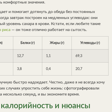
нь комфортные значения.
ает и помогает дотянуть до обеда без постоянных
когда завтрак построен на медленных углеводах: они
 уровень сахара в крови. Кстати, если любите такие
о риса
— он тоже отлично работает на сытость.
л)
Белки (г)
Жиры (г)
Углеводы (г)
12,7
1,1
69,3
3,8
0,4
20,7
учную быстро надоедает. Честно, даже я не всегда хочу
ких случаях упростить себе жизнь: сфотографировали
 несколько секунд, и вы экономите время.
 калорийность и нюансы