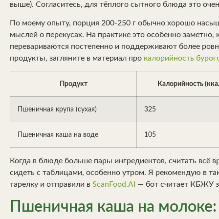
выше). Согласитесь, для тёплого сытного блюда это оче
По моему опыту, порция 200-250 г обычно хорошо насыщ
мыслей о перекусах. На практике это особенно заметно, 
перевариваются постепенно и поддерживают более ровный
продукты, загляните в материал про
калорийность бурог
Продукт
Калорийность (кка
Пшеничная крупа (сухая)
325
Пшеничная каша на воде
105
Когда в блюде больше пары ингредиентов, считать всё вр
сидеть с таблицами, особенно утром. Я рекомендую в та
тарелку и отправили в
ScanFood.AI
— бот считает КБЖУ за
Пшеничная каша на молоке: