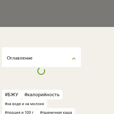
Оглавление
#БЖУ
#калорийность
#на воде и на молоке
#порция и 100 г
#пшеничная каша