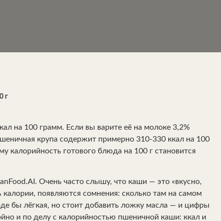
0 г
ал на 100 грамм. Если вы варите её на молоке 3,2%
шеничная крупа содержит примерно 310-330 ккал на 100
ому калорийность готового блюда на 100 г становится
anFood.AI. Очень часто слышу, что каши — это «вкусно,
ть калории, появляются сомнения: сколько там на самом
де бы лёгкая, но стоит добавить ложку масла — и цифры
ойно и по делу с калорийностью пшеничной каши: ккал и