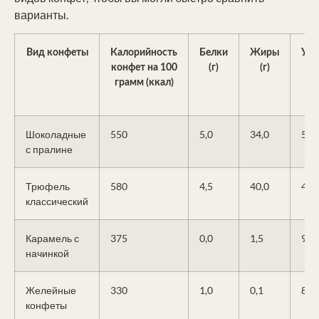
варианты.
Вид конфеты
Калорийность
Белки
Жиры
Угл
конфет на 100
(г)
(г)
грамм (ккал)
Шоколадные
550
5,0
34,0
54,
с пралине
Трюфель
580
4,5
40,0
48,
классический
Карамель с
375
0,0
1,5
92,
начинкой
Желейные
330
1,0
0,1
80,
конфеты