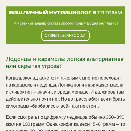
ВАШ ЛИЧНЫЙ НУТРИЦИОЛОГ В TELEGRAM
Мгновенный анализ состава любого продукта 3 дня бесплатно!
ОТКРЫТЬ SCANFOOD.AI
Леденцы и карамель: легкая альтернатива
или скрытая угроза?
Когда шоколад кажется «тяжелым», многие переходят
на карамель и леденцы. Логика понятная: какао-масла
и сливок нет — значит, и вреда меньше. И да, жиров там
действительно почти нет. Но вот расслабляться и брать
килограмм «барбарисок» всё-таки не стоит.
Если смотреть по цифрам, у леденцов обычно 350–390
ккал на 100 грамм. Одна конфетка весит 5–8 грамм — то
есть около 20–30 ккал за штуку, а для карамели или