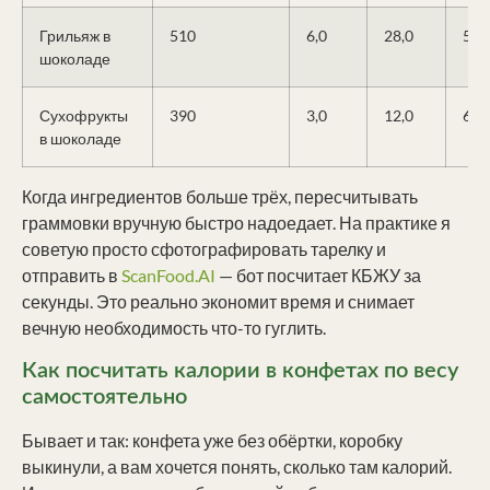
Грильяж в
510
6,0
28,0
58,
шоколаде
Сухофрукты
390
3,0
12,0
68,
в шоколаде
Когда ингредиентов больше трёх, пересчитывать
граммовки вручную быстро надоедает. На практике я
советую просто сфотографировать тарелку и
отправить в
ScanFood.AI
— бот посчитает КБЖУ за
секунды. Это реально экономит время и снимает
вечную необходимость что-то гуглить.
Как посчитать калории в конфетах по весу
самостоятельно
Бывает и так: конфета уже без обёртки, коробку
выкинули, а вам хочется понять, сколько там калорий.