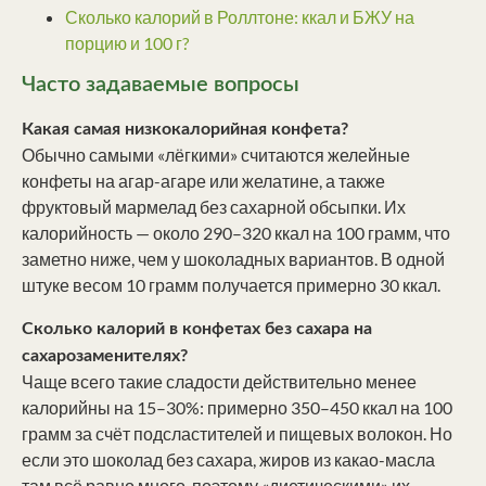
Сколько калорий в Роллтоне: ккал и БЖУ на
порцию и 100 г?
Часто задаваемые вопросы
Какая самая низкокалорийная конфета?
Обычно самыми «лёгкими» считаются желейные
конфеты на агар-агаре или желатине, а также
фруктовый мармелад без сахарной обсыпки. Их
калорийность — около 290–320 ккал на 100 грамм, что
заметно ниже, чем у шоколадных вариантов. В одной
штуке весом 10 грамм получается примерно 30 ккал.
Сколько калорий в конфетах без сахара на
сахарозаменителях?
Чаще всего такие сладости действительно менее
калорийны на 15–30%: примерно 350–450 ккал на 100
грамм за счёт подсластителей и пищевых волокон. Но
если это шоколад без сахара, жиров из какао-масла
там всё равно много, поэтому «диетическими» их