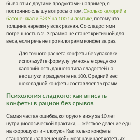
бывают и с другими продуктами: например, я
постоянно слышу вопросы о том,
Сколько калорий в
батоне: ккал и БЖУ на 100 г и ломтик?
, потому что
толщина нарезки у всех разная. Со сладостями
погрешность в 2–3 грамма не станет критичной для
веса, если речь не про килограмм конфет за раз.
Для точного расчета конфеты без упаковки
используйте формулу: умножьте среднюю
калорийность данного типа сладостей на
вес штуки и разделите на 100. Средний вес
шоколадной конфеты составляет 15 грамм.
Психология сладкого: как вписать
конфеты в рацион без срывов
Самая частая ошибка, которую я вижу за 10 лет
нутрициологической практики, — жёсткое деление еды
на «хорошую» и «плохую». Как только конфеты
становятся «запрещёнкой», мозг начинает хотеть их