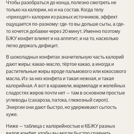
Чтобы разобраться до конца, полезно смотреть не
только на калории, но и на состав. Когда телу
«приходят» калории из разных источников, эффект
ощущается по-разному: где-то вы дольше сыты, а где-
то хочется добавки через 20 минут. Именно поэтому
БЖУ конфет влияет и на аппетит, и на то, насколько
легко держать дефицит.
В шоколадных конфетах значительную часть калорий
дают жиры: какао-масло, тёртое какао, а иногда и
растительные жиры вроде пальмового или кокосового
масла. Из-за них конфета и такая нежная, и такая
калорийная. А вот в карамели, мармеладе и желейных
сладостях жиров почти нет — там в основном простые
углеводы (сахароза, патока, глюкозный сироп).
Энергии они дают быстро, но удерживают сытость
хуже.
Ниже — таблица с калорийностью и КБЖУ разных
видов конфет, чтобы вы могли быстро сравнить