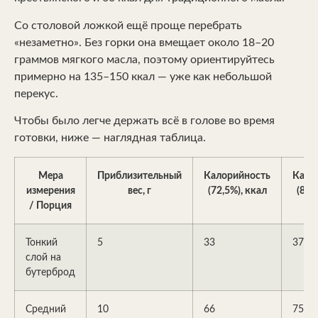
Со столовой ложкой ещё проще перебрать
«незаметно». Без горки она вмещает около 18–20
граммов мягкого масла, поэтому ориентируйтесь
примерно на 135–150 ккал — уже как небольшой
перекус.
Чтобы было легче держать всё в голове во время
готовки, ниже — наглядная таблица.
Мера
Приблизительный
Калорийность
Кало
измерения
вес, г
(72,5%), ккал
(82,
/ Порция
Тонкий
5
33
37
слой на
бутерброд
Средний
10
66
75