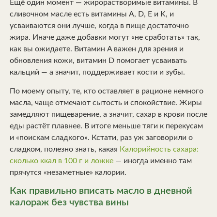
Ещё один момент — жирорастворимые витамины. В
сливочном масле есть витамины A, D, E и K, и
усваиваются они лучше, когда в пище достаточно
жира. Иначе даже добавки могут «не сработать» так,
как вы ожидаете. Витамин A важен для зрения и
обновления кожи, витамин D помогает усваивать
кальций — а значит, поддерживает кости и зубы.
По моему опыту, те, кто оставляет в рационе немного
масла, чаще отмечают сытость и спокойствие. Жиры
замедляют пищеварение, а значит, сахар в крови после
еды растёт плавнее. В итоге меньше тяги к перекусам
и «поискам сладкого». Кстати, раз уж заговорили о
сладком, полезно знать, какая
Калорийность сахара:
сколько ккал в 100 г и ложке
— иногда именно там
прячутся «незаметные» калории.
Как правильно вписать масло в дневной
калораж без чувства вины