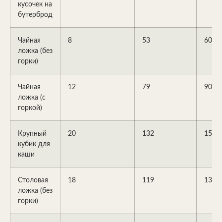
кусочек на
бутерброд
Чайная
8
53
60
ложка (без
горки)
Чайная
12
79
90
ложка (с
горкой)
Крупный
20
132
150
кубик для
каши
Столовая
18
119
135
ложка (без
горки)