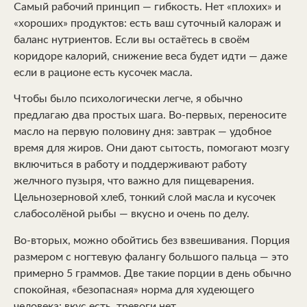
Самый рабочий принцип — гибкость. Нет «плохих» и
«хороших» продуктов: есть ваш суточный калораж и
баланс нутриентов. Если вы остаётесь в своём
коридоре калорий, снижение веса будет идти — даже
если в рационе есть кусочек масла.
Чтобы было психологически легче, я обычно
предлагаю два простых шага. Во-первых, переносите
масло на первую половину дня: завтрак — удобное
время для жиров. Они дают сытость, помогают мозгу
включиться в работу и поддерживают работу
желчного пузыря, что важно для пищеварения.
Цельнозерновой хлеб, тонкий слой масла и кусочек
слабосолёной рыбы — вкусно и очень по делу.
Во-вторых, можно обойтись без взвешивания. Порция
размером с ногтевую фалангу большого пальца — это
примерно 5 граммов. Две такие порции в день обычно
спокойная, «безопасная» норма для худеющего
человека: вкус есть, тревоги нет.